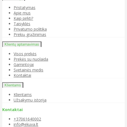
Pristatymas
Apie mus
Kaip pirkti?
Taisyklės
Privatumo politika
Prekių grąžinimas
Klientų aptarnavimas
Visos prekės
Prekės su nuolaida
Gamintojai
Svetainės medis
Kontaktai
Klientams
Klientams
Užsakymų istorija
Kontaktai
+37061640002
info@ekuva.lt