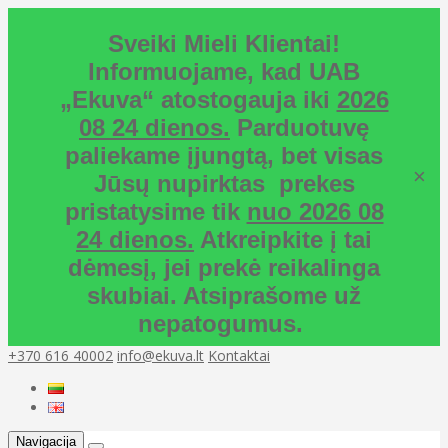
Sveiki Mieli Klientai!
Informuojame, kad UAB
„Ekuva“ atostogauja iki
2026
08 24 dienos.
Parduotuvę
paliekame įjungtą, bet visas
×
Jūsų nupirktas prekes
pristatysime tik
nuo 2026 08
24 dienos.
Atkreipkite į tai
dėmesį, jei prekė reikalinga
skubiai. Atsiprašome už
nepatogumus.
+370 616 40002
info@ekuva.lt
Kontaktai
Navigacija