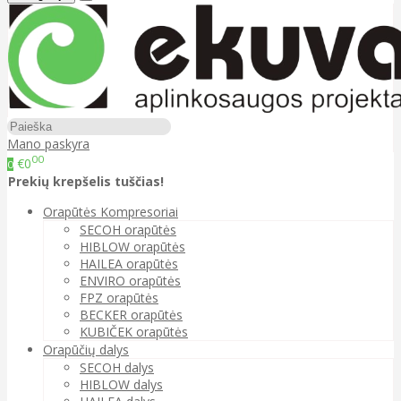
Mano paskyra
00
€0
0
Prekių krepšelis tuščias!
Orapūtės Kompresoriai
SECOH orapūtės
HIBLOW orapūtės
HAILEA orapūtės
ENVIRO orapūtės
FPZ orapūtės
BECKER orapūtės
KUBIČEK orapūtės
Orapūčių dalys
SECOH dalys
HIBLOW dalys