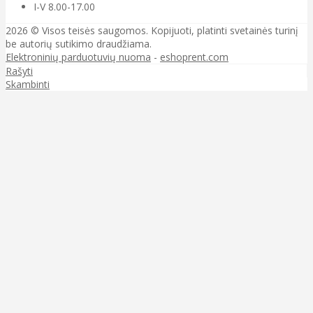
I-V 8.00-17.00
2026 © Visos teisės saugomos. Kopijuoti, platinti svetainės turinį
be autorių sutikimo draudžiama.
Elektroninių parduotuvių nuoma
-
eshoprent.com
Rašyti
Skambinti