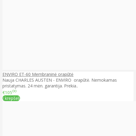
ENVIRO ET-60 Membraninė orapūtė
Nauja CHARLES AUSTEN - ENVIRO orapūtė. Nemokamas
pristatymas. 24 mėn. garantija. Prekia..
00
€105
Į krepšelį