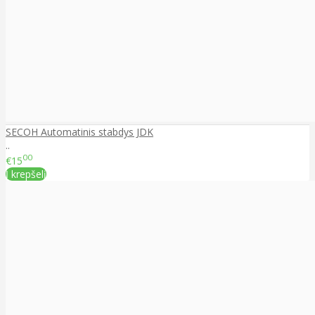
SECOH Automatinis stabdys JDK
..
00
€15
Į krepšelį