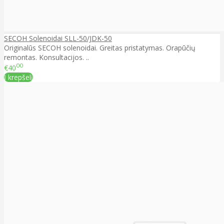
SECOH Solenoidai SLL-50/JDK-50
Originalūs SECOH solenoidai. Greitas pristatymas. Orapūčių
remontas. Konsultacijos. ..
00
€40
Į krepšelį