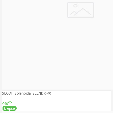
SECOH Solenoidai SLL/JDK-40
..
00
€40
Į krepšelį