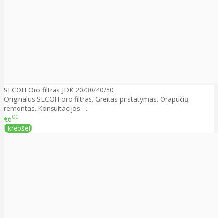
SECOH Oro filtras JDK 20/30/40/50
Originalus SECOH oro filtras. Greitas pristatymas. Orapūčių
remontas. Konsultacijos. ..
00
€6
Į krepšelį