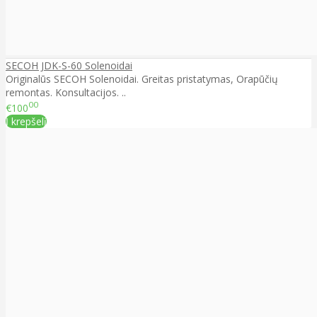
SECOH JDK-S-60 Solenoidai
Originalūs SECOH Solenoidai. Greitas pristatymas, Orapūčių
remontas. Konsultacijos. ..
00
€100
Į krepšelį