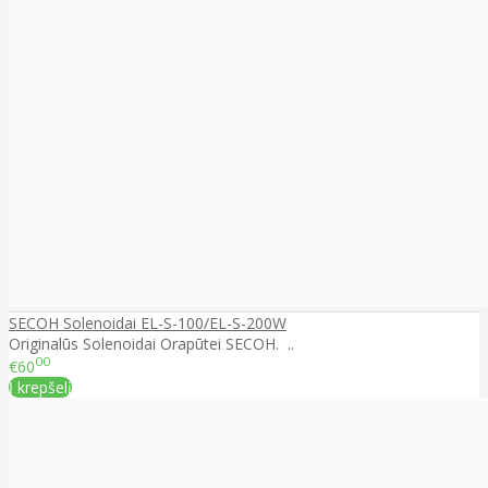
SECOH Solenoidai EL-S-100/EL-S-200W
Originalūs Solenoidai Orapūtei SECOH. ..
00
€60
Į krepšelį