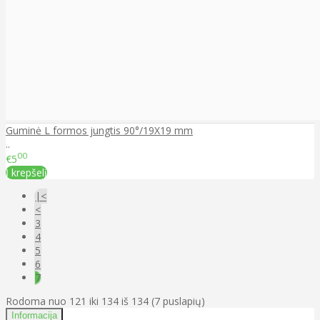
Guminė L formos jungtis 90°/19X19 mm
..
00
€5
Į krepšelį
|<
<
3
4
5
6
7
Rodoma nuo 121 iki 134 iš 134 (7 puslapių)
Informacija