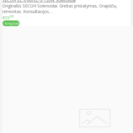
SECOH EL-S-60/EL-S-120W Solenoidai
Originalūs SECOH Solenoidai. Greitas pristatymas, Orapūčių
remontas. Konsultacijos. ..
00
€55
Į krepšelį