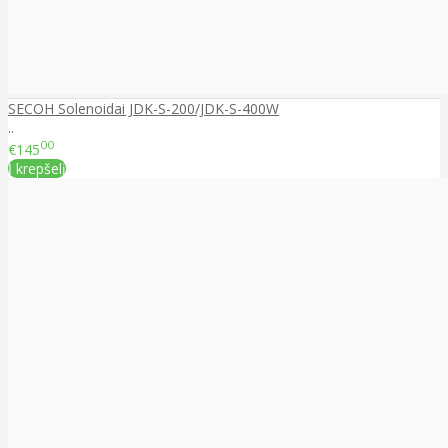
SECOH Solenoidai JDK-S-200/JDK-S-400W
..
00
€145
Į krepšelį