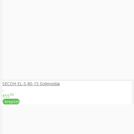
SECOH EL-S-80-15 Solenoidai
..
00
€55
Į krepšelį