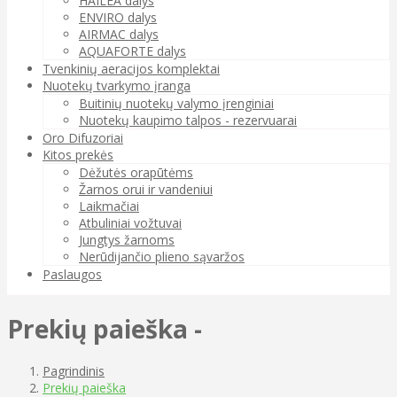
HAILEA dalys
ENVIRO dalys
AIRMAC dalys
AQUAFORTE dalys
Tvenkinių aeracijos komplektai
Nuotekų tvarkymo įranga
Buitinių nuotekų valymo įrenginiai
Nuotekų kaupimo talpos - rezervuarai
Oro Difuzoriai
Kitos prekės
Dėžutės orapūtėms
Žarnos orui ir vandeniui
Laikmačiai
Atbuliniai vožtuvai
Jungtys žarnoms
Nerūdijančio plieno sąvaržos
Paslaugos
Prekių paieška -
Pagrindinis
Prekių paieška