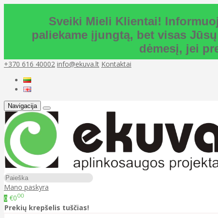
Sveiki Mieli Klientai! Inform
paliekame įjungtą, bet visas Jūsų
dėmesį, jei p
+370 616 40002
info@ekuva.lt
Kontaktai
Navigacija
Mano paskyra
00
€0
0
Prekių krepšelis tuščias!