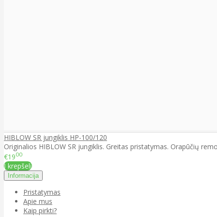
HIBLOW SR jungiklis HP-100/120
Originalios HIBLOW SR jungiklis. Greitas pristatymas. Orapūčių remon
00
€19
Į krepšelį
Informacija
Pristatymas
Apie mus
Kaip pirkti?