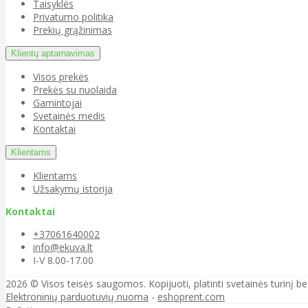
Taisyklės
Privatumo politika
Prekių grąžinimas
Klientų aptarnavimas
Visos prekės
Prekės su nuolaida
Gamintojai
Svetainės medis
Kontaktai
Klientams
Klientams
Užsakymų istorija
Kontaktai
+37061640002
info@ekuva.lt
I-V 8.00-17.00
2026 © Visos teisės saugomos. Kopijuoti, platinti svetainės turinį b
Elektroninių parduotuvių nuoma
-
eshoprent.com