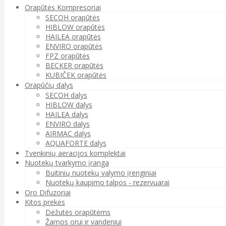
Orapūtės Kompresoriai
SECOH orapūtės
HIBLOW orapūtės
HAILEA orapūtės
ENVIRO orapūtės
FPZ orapūtės
BECKER orapūtės
KUBIČEK orapūtės
Orapūčių dalys
SECOH dalys
HIBLOW dalys
HAILEA dalys
ENVIRO dalys
AIRMAC dalys
AQUAFORTE dalys
Tvenkinių aeracijos komplektai
Nuotekų tvarkymo įranga
Buitinių nuotekų valymo įrenginiai
Nuotekų kaupimo talpos - rezervuarai
Oro Difuzoriai
Kitos prekės
Dėžutės orapūtėms
Žarnos orui ir vandeniui