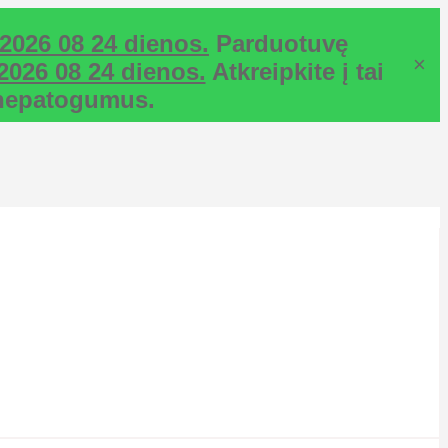
2026 08 24 dienos.
Parduotuvę
×
2026 08 24 dienos.
Atkreipkite į tai
ž nepatogumus.