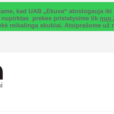
uojame, kad UAB „Ekuva“ atostogauja iki
 nupirktas prekes pristatysime tik
nuo 
rekė reikalinga skubiai. Atsiprašome u