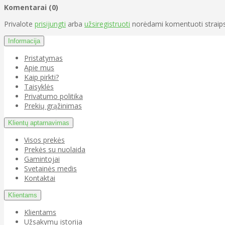
Komentarai (0)
Privalote
prisijungti
arba
užsiregistruoti
norėdami komentuoti straips
Informacija
Pristatymas
Apie mus
Kaip pirkti?
Taisyklės
Privatumo politika
Prekių grąžinimas
Klientų aptarnavimas
Visos prekės
Prekės su nuolaida
Gamintojai
Svetainės medis
Kontaktai
Klientams
Klientams
Užsakymų istorija