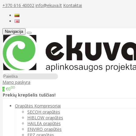
+370 616 40002
info@ekuva.lt
Kontaktai
Navigacija
Mano paskyra
00
€0
0
Prekių krepšelis tuščias!
Orapūtės Kompresoriai
SECOH orapūtės
HIBLOW orapūtės
HAILEA orapūtės
ENVIRO orapūtės
FPZ orapūtės