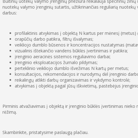
Buitinių uotekų valymo įrenginių priežiūra reikalauja specifinių žin
nuotekų valymo įrenginių sutartis, užtikrinančias reguliarią nuotekų 
darbus:
profilaktinis atvykimas į objektą N kartus per mėnesį (metus) (
orapūčių darbo patikra, filtrų išvalymas;
veikliojo dumblo būsenos ir koncentracijos nustatymas (mata
vizualinis ištekančio vandens būklės įvertinimas ir patikra;
įrenginio aeracinės sistemos reguliavimo darbai;
Įrenginio eksploatacijos žurnalo pildymas;
perteklinio veikliojo dumblo išvežimas N kartų per metus;
konsultacijos, rekomendacijos ir nurodymų dėl įrenginio darb
reikalingų atlikti darbų organizavimas ir vykdymo kontrolė;
atvykimas į objektą pagal jūsų iškvietimą, pastebėjus įrengini
Pirminis atvažiavimas į objektą ir įrenginio būklės įvertinimas niek
rėžimą.
Skambinkite, pristatysime paslaugą plačiau.