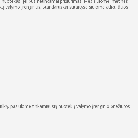
lys nuotekas, jei bus netinkamai prižiūrimas. Mes siūlome metines
ų valymo įrenginius. Standartiškai sutartyse siūlome atlikti šiuos
cifiką, pasiūlome tinkamiausią nuotekų valymo įrenginio priežiūros