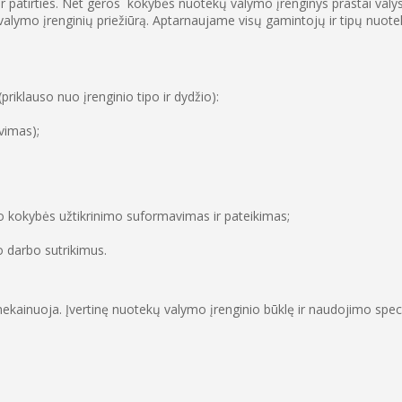
ių ir patirties. Net geros kokybės nuotekų valymo įrenginys prastai va
valymo įrenginių priežiūrą. Aptarnaujame visų gamintojų ir tipų nuotek
priklauso nuo įrenginio tipo ir dydžio):
vimas);
o kokybės užtikrinimo suformavimas ir pateikimas;
o darbo sutrikimus.
o nekainuoja. Įvertinę nuotekų valymo įrenginio būklę ir naudojimo spe