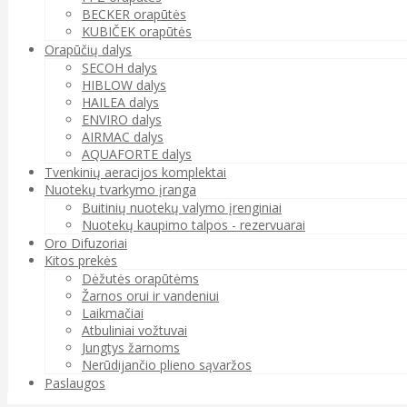
BECKER orapūtės
KUBIČEK orapūtės
Orapūčių dalys
SECOH dalys
HIBLOW dalys
HAILEA dalys
ENVIRO dalys
AIRMAC dalys
AQUAFORTE dalys
Tvenkinių aeracijos komplektai
Nuotekų tvarkymo įranga
Buitinių nuotekų valymo įrenginiai
Nuotekų kaupimo talpos - rezervuarai
Oro Difuzoriai
Kitos prekės
Dėžutės orapūtėms
Žarnos orui ir vandeniui
Laikmačiai
Atbuliniai vožtuvai
Jungtys žarnoms
Nerūdijančio plieno sąvaržos
Paslaugos