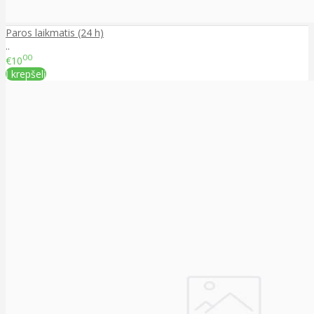
Paros laikmatis (24 h)
..
00
€10
Į krepšelį