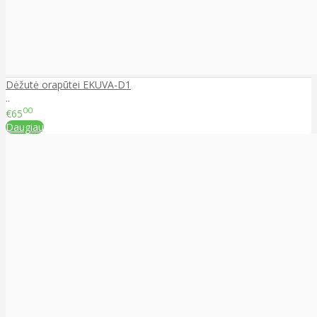
Dėžutė orapūtei EKUVA-D1
..
00
€65
Daugiau