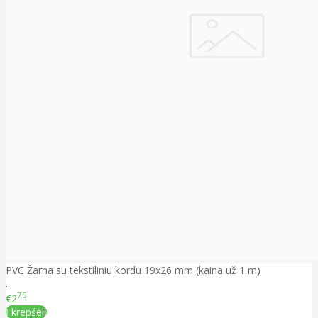
PVC Žarna su tekstiliniu kordu 19x26 mm (kaina už 1 m)
..
75
€2
Į krepšelį