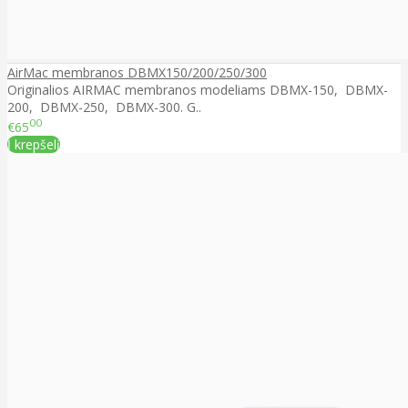
AirMac membranos DBMX150/200/250/300
Originalios AIRMAC membranos modeliams DBMX-150, DBMX-
200, DBMX-250, DBMX-300. G..
00
€65
Į krepšelį