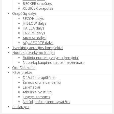
BECKER orapūtės
KUBIČEK orapūtės
Orapūčių dalys
SECOH dalys
HIBLOW dalys
HAILEA dalys
ENVIRO dalys
AIRMAC dalys
AQUAFORTE dalys
Tvenkinių aeracijos komplektai
Nuotekų tvarkymo įranga
Buitinių nuotekų valymo įrenginiai
Nuotekų kaupimo talpos - rezervuarai
Oro Difuzoriai
Kitos prekės
Dėžutės orapūtėms
Žarnos orui ir vandeniui
Laikmačiai
Atbuliniai vožtuvai
Jungtys žarnoms
Nerūdijančio plieno sąvaržos
Paslaugos