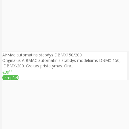
AirMac automatins stabdys DBMX150/200
Originalus AIRMAC automatinis stabdys modeliams DBMX-150,
DBMX-200. Greitas pristatymas. Ora..
00
€39
Į krepšelį