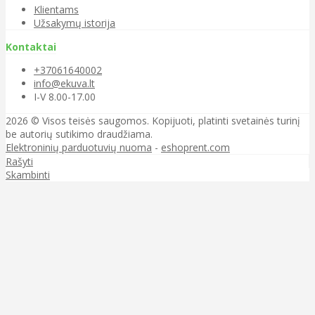
Klientams
Užsakymų istorija
Kontaktai
+37061640002
info@ekuva.lt
I-V 8.00-17.00
2026 © Visos teisės saugomos. Kopijuoti, platinti svetainės turinį
be autorių sutikimo draudžiama.
Elektroninių parduotuvių nuoma
-
eshoprent.com
Rašyti
Skambinti