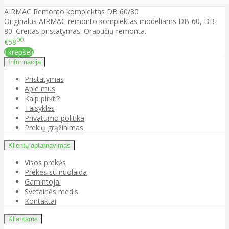
AIRMAC Remonto komplektas DB 60/80
Originalus AIRMAC remonto komplektas modeliams DB-60, DB-
80. Greitas pristatymas. Orapūčių remonta..
00
€58
Į krepšelį
Informacija
Pristatymas
Apie mus
Kaip pirkti?
Taisyklės
Privatumo politika
Prekių grąžinimas
Klientų aptarnavimas
Visos prekės
Prekės su nuolaida
Gamintojai
Svetainės medis
Kontaktai
Klientams