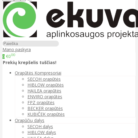
Mano paskyra
00
€0
0
Prekių krepšelis tuščias!
Orapūtės Kompresoriai
SECOH orapūtės
HIBLOW orapūtės
HAILEA orapūtės
ENVIRO orapūtės
FPZ orapūtės
BECKER orapūtės
KUBIČEK orapūtės
Orapūčių dalys
SECOH dalys
HIBLOW dalys