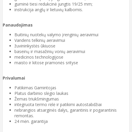
guminė tiesi redukcinė jungtis 19/25 mm;
instrukcija anglų ir lietuvių kalbomis.
Panaudojimas
Buitinių nuotekų valymo įrenginių aeravimui
Vandens telkinių aeravimui
žuvininkystės ūkiuose
baseinų ir masažinių vonių aeravimui
medicinos technologijose
maisto ir kitose pramonės srityse
Privalumai
Patikimas Gamintojas
Platus darbinio slėgio laukas
Žemas triukšmingumas
integruota termo rėlė ir patikimi autostabdžiai
nebrangios atsarginės dalys, garantinis ir pogarantinis
remontas.
24 mėn. garantija