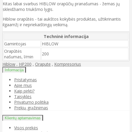
Kitas labai svarbus HIBLOW orapūčių pranašumas - žemas jų
skleidžiamo triukšmo lygis.
Hiblow orapūtės - tai aukštos kokybės produktas, užtikrinantis
ilgaamžį ir nepriekaištingą veikimą.
Techninė informacija
Gamintojas
HIBLOW
Orapūtės
200
našumas, l/min
Hiblow
,
HP200
,
Orapute
,
Kompresorius
Informacija
Pristatymas
Apie mus
Kaip pirkti?
Taisyklės
Privatumo politika
Prekių grąžinimas
Klientų aptarnavimas
Visos prekės