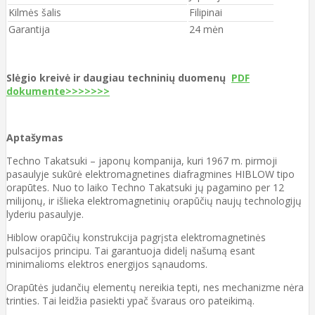
Kilmės šalis
Filipinai
Garantija
24 mėn
Slėgio kreivė ir daugiau techninių duomenų
PDF
dokumente>>>>>>>
Aptašymas
Techno Takatsuki – japonų kompanija, kuri 1967 m. pirmoji
pasaulyje sukūrė elektromagnetines diafragmines HIBLOW tipo
orapūtes. Nuo to laiko Techno Takatsuki jų pagamino per 12
milijonų, ir išlieka elektromagnetinių orapūčių naujų technologijų
lyderiu pasaulyje.
Hiblow orapūčių konstrukcija pagrįsta elektromagnetinės
pulsacijos principu. Tai garantuoja didelį našumą esant
minimalioms elektros energijos sąnaudoms.
Orapūtės judančių elementų nereikia tepti, nes mechanizme nėra
trinties. Tai leidžia pasiekti ypač švaraus oro pateikimą.