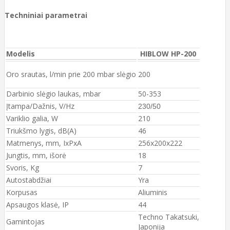
Techniniai parametrai
Modelis
HIBLOW HP-200
Oro srautas, l/min prie 200 mbar slėgio
200
Darbinio slėgio laukas, mbar
50-353
Įtampa/Dažnis, V/Hz
230/50
Variklio galia, W
210
Triukšmo lygis, dB(A)
46
Matmenys, mm, IxPxA
256x200x222
Jungtis, mm, išorė
18
Svoris, Kg
7
Autostabdžiai
Yra
Korpusas
Aliuminis
Apsaugos klasė, IP
44
Techno Takatsuki,
Gamintojas
Japonija