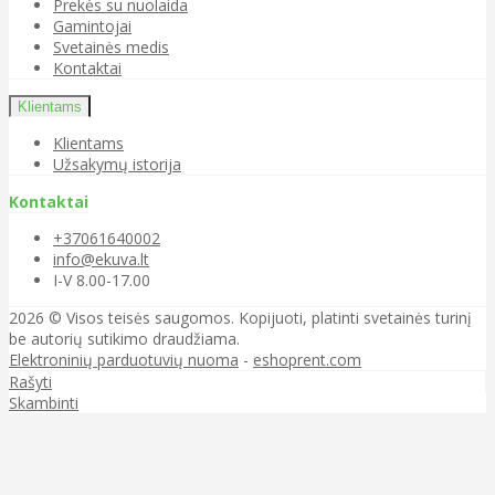
Prekės su nuolaida
Gamintojai
Svetainės medis
Kontaktai
Klientams
Klientams
Užsakymų istorija
Kontaktai
+37061640002
info@ekuva.lt
I-V 8.00-17.00
2026 © Visos teisės saugomos. Kopijuoti, platinti svetainės turinį
be autorių sutikimo draudžiama.
Elektroninių parduotuvių nuoma
-
eshoprent.com
Rašyti
Skambinti