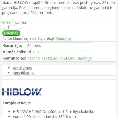
Nauja HIBLOW orapūtė. Greitas nemokamas pristatymas. 24 mėn.
garantija. Prekiaujame atsarginėms dalimis. Vykdome garantinį ir
pogarantinį orapūčių remontą.
00
€499
su PVM
Turite klausimų apie šią prekę?
Klauskite
Garantija:
24 mėn.
Kilmės šalis:
Filipinai
Gamintojas:
Techno Takatsuki (HIBLOW), Japonija
Aprašymas
Specifikacija
Komplektacija:
HIBLOW HP-200 Orapūtė su 1,5 m ilgio kabeliu;
guminė 90 laipsnių jungtis 18/18 mm;