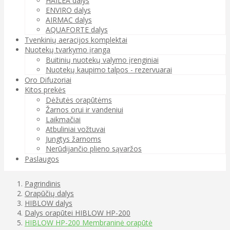
HAILEA dalys
ENVIRO dalys
AIRMAC dalys
AQUAFORTE dalys
Tvenkinių aeracijos komplektai
Nuotekų tvarkymo įranga
Buitinių nuotekų valymo įrenginiai
Nuotekų kaupimo talpos - rezervuarai
Oro Difuzoriai
Kitos prekės
Dėžutės orapūtėms
Žarnos orui ir vandeniui
Laikmačiai
Atbuliniai vožtuvai
Jungtys žarnoms
Nerūdijančio plieno sąvaržos
Paslaugos
Pagrindinis
Orapūčių dalys
HIBLOW dalys
Dalys orapūtei HIBLOW HP-200
HIBLOW HP-200 Membraninė orapūtė