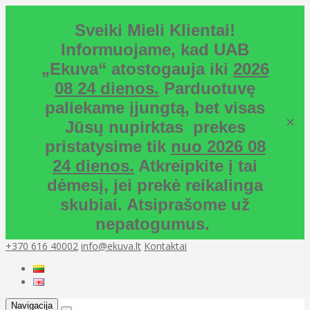
Sveiki Mieli Klientai!
Informuojame, kad UAB
„Ekuva“ atostogauja iki
2026
08 24 dienos.
Parduotuvę
paliekame įjungtą, bet visas
×
Jūsų nupirktas prekes
pristatysime tik
nuo 2026 08
24 dienos.
Atkreipkite į tai
dėmesį, jei prekė reikalinga
skubiai. Atsiprašome už
nepatogumus.
+370 616 40002
info@ekuva.lt
Kontaktai
Navigacija