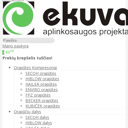
Mano paskyra
00
€0
0
Prekių krepšelis tuščias!
Orapūtės Kompresoriai
SECOH orapūtės
HIBLOW orapūtės
HAILEA orapūtės
ENVIRO orapūtės
FPZ orapūtės
BECKER orapūtės
KUBIČEK orapūtės
Orapūčių dalys
SECOH dalys
HIBLOW dalys