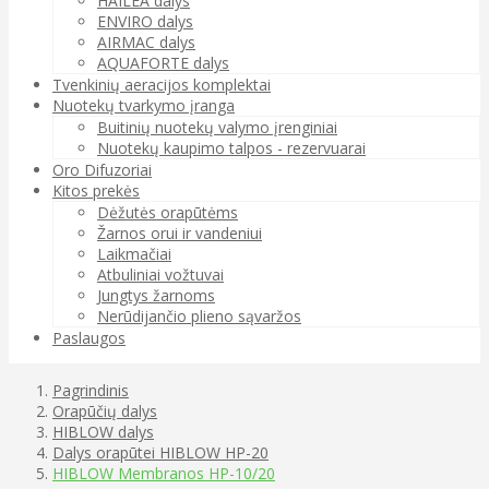
HAILEA dalys
ENVIRO dalys
AIRMAC dalys
AQUAFORTE dalys
Tvenkinių aeracijos komplektai
Nuotekų tvarkymo įranga
Buitinių nuotekų valymo įrenginiai
Nuotekų kaupimo talpos - rezervuarai
Oro Difuzoriai
Kitos prekės
Dėžutės orapūtėms
Žarnos orui ir vandeniui
Laikmačiai
Atbuliniai vožtuvai
Jungtys žarnoms
Nerūdijančio plieno sąvaržos
Paslaugos
Pagrindinis
Orapūčių dalys
HIBLOW dalys
Dalys orapūtei HIBLOW HP-20
HIBLOW Membranos HP-10/20