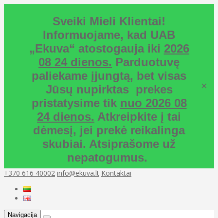
Sveiki Mieli Klientai!
Informuojame, kad UAB
„Ekuva“ atostogauja iki
2026
08 24 dienos.
Parduotuvę
paliekame įjungtą, bet visas
×
Jūsų nupirktas prekes
pristatysime tik
nuo 2026 08
24 dienos.
Atkreipkite į tai
dėmesį, jei prekė reikalinga
skubiai. Atsiprašome už
nepatogumus.
+370 616 40002
info@ekuva.lt
Kontaktai
Navigacija