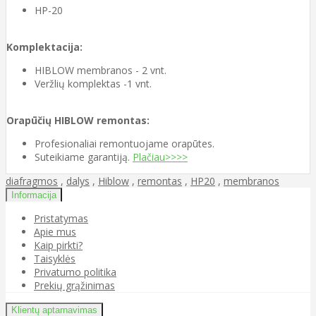
HP-20
Komplektacija:
HIBLOW membranos - 2 vnt.
Veržlių komplektas -1 vnt.
Orapūčių HIBLOW remontas:
Profesionaliai remontuojame orapūtes.
Suteikiame garantiją.
Plačiau>>>>
diafragmos
,
dalys
,
Hiblow
,
remontas
,
HP20
,
membranos
Informacija
Pristatymas
Apie mus
Kaip pirkti?
Taisyklės
Privatumo politika
Prekių grąžinimas
Klientų aptarnavimas