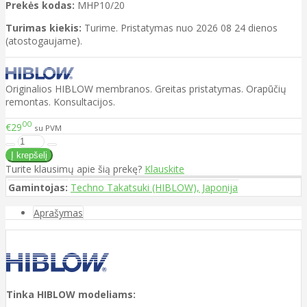
Prekės kodas:
MHP10/20
Turimas kiekis:
Turime. Pristatymas nuo 2026 08 24 dienos
(atostogaujame).
Originalios HIBLOW membranos. Greitas pristatymas. Orapūčių
remontas. Konsultacijos.
00
€29
su PVM
Turite klausimų apie šią prekę?
Klauskite
Gamintojas:
Techno Takatsuki (HIBLOW), Japonija
Aprašymas
Tinka HIBLOW modeliams: