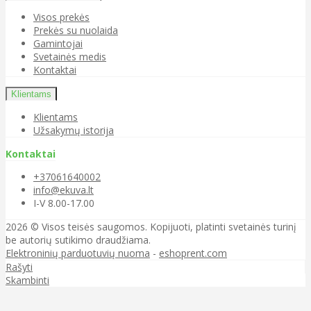
Visos prekės
Prekės su nuolaida
Gamintojai
Svetainės medis
Kontaktai
Klientams
Klientams
Užsakymų istorija
Kontaktai
+37061640002
info@ekuva.lt
I-V 8.00-17.00
2026 © Visos teisės saugomos. Kopijuoti, platinti svetainės turinį
be autorių sutikimo draudžiama.
Elektroninių parduotuvių nuoma
-
eshoprent.com
Rašyti
Skambinti