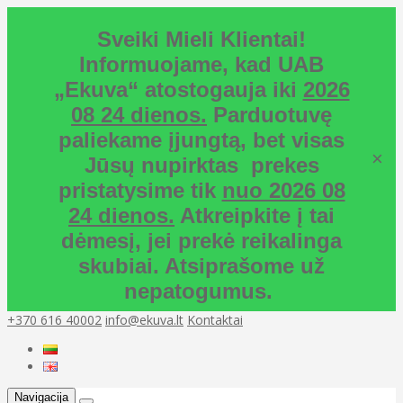
Sveiki Mieli Klientai!
Informuojame, kad UAB
„Ekuva“ atostogauja iki
2026
08 24 dienos.
Parduotuvę
paliekame įjungtą, bet visas
×
Jūsų nupirktas prekes
pristatysime tik
nuo 2026 08
24 dienos.
Atkreipkite į tai
dėmesį, jei prekė reikalinga
skubiai. Atsiprašome už
nepatogumus.
+370 616 40002
info@ekuva.lt
Kontaktai
Navigacija