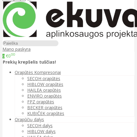
Mano paskyra
00
€0
0
Prekių krepšelis tuščias!
Orapūtės Kompresoriai
SECOH orapūtės
HIBLOW orapūtės
HAILEA orapūtės
ENVIRO orapūtės
FPZ orapūtės
BECKER orapūtės
KUBIČEK orapūtės
Orapūčių dalys
SECOH dalys
HIBLOW dalys