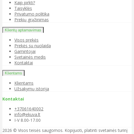
Kaip pirkti?
Taisyklės
Privatumo politika
Prekių grąžinimas
Klientų aptarnavimas
Visos prekės
Prekės su nuolaida
Gamintojai
Svetainės medis
Kontaktai
Klientams
Klientams
Užsakymų istorija
Kontaktai
+37061640002
info@ekuva.lt
I-V 8.00-17.00
2026 © Visos teisės saugomos. Kopijuoti, platinti svetainės turinį