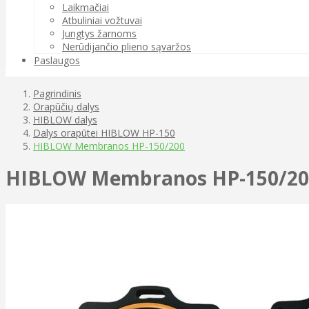
Laikmačiai
Atbuliniai vožtuvai
Jungtys žarnoms
Nerūdijančio plieno sąvaržos
Paslaugos
Pagrindinis
Orapūčių dalys
HIBLOW dalys
Dalys orapūtei HIBLOW HP-150
HIBLOW Membranos HP-150/200
HIBLOW Membranos HP-150/20