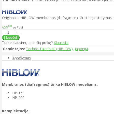
Originalios HIBLOW membranos (diafragmos). Greitas pristatymas. 
00
€59
su PVM
Turite klausimų apie šią prekę?
Klauskite
Gamintojas:
Techno Takatsuki (HIBLOW), Japonija
Aprašymas
Membranos (diafragmos) tinka HIBLOW modeliams:
HP-150
HP-200
Komplektacija: