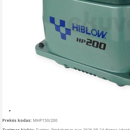
Prekės kodas:
MHP150/200
Turimas kiekis:
Turime. Pristatymas nuo 2026 08 24 dienos (atos