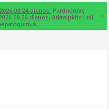
2026 08 24 dienos.
Parduotuvę
×
2026 08 24 dienos.
Atkreipkite į tai
ž nepatogumus.