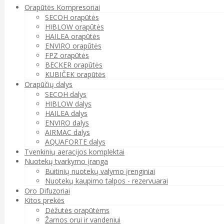
Orapūtės Kompresoriai
SECOH orapūtės
HIBLOW orapūtės
HAILEA orapūtės
ENVIRO orapūtės
FPZ orapūtės
BECKER orapūtės
KUBIČEK orapūtės
Orapūčių dalys
SECOH dalys
HIBLOW dalys
HAILEA dalys
ENVIRO dalys
AIRMAC dalys
AQUAFORTE dalys
Tvenkinių aeracijos komplektai
Nuotekų tvarkymo įranga
Buitinių nuotekų valymo įrenginiai
Nuotekų kaupimo talpos - rezervuarai
Oro Difuzoriai
Kitos prekės
Dėžutės orapūtėms
Žarnos orui ir vandeniui