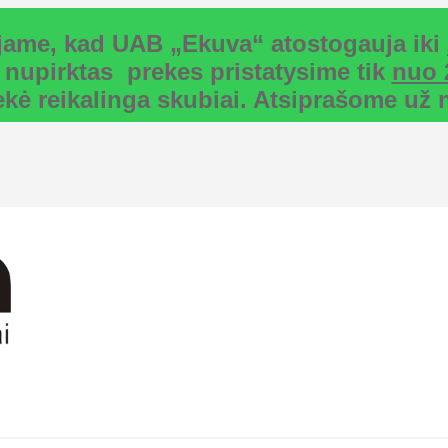
uojame, kad UAB „Ekuva“ atostogauja iki
 nupirktas prekes pristatysime tik
nuo 
rekė reikalinga skubiai. Atsiprašome u