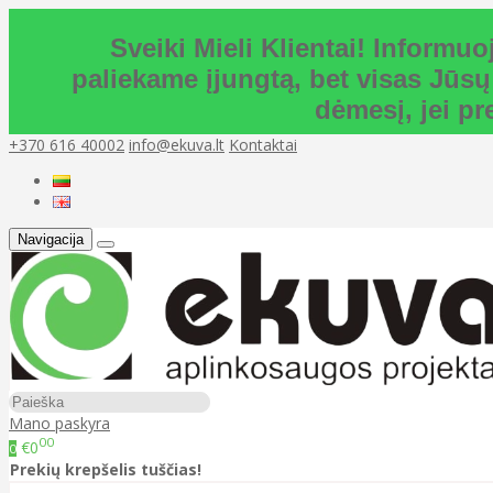
Sveiki Mieli Klientai! Inform
paliekame įjungtą, bet visas Jūsų
dėmesį, jei p
+370 616 40002
info@ekuva.lt
Kontaktai
Navigacija
Mano paskyra
00
€0
0
Prekių krepšelis tuščias!