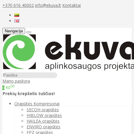
+370 616 40002
info@ekuva.lt
Kontaktai
Navigacija
Mano paskyra
00
€0
0
Prekių krepšelis tuščias!
Orapūtės Kompresoriai
SECOH orapūtės
HIBLOW orapūtės
HAILEA orapūtės
ENVIRO orapūtės
FPZ orapūtės