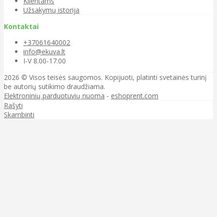
Klientams
Užsakymų istorija
Kontaktai
+37061640002
info@ekuva.lt
I-V 8.00-17.00
2026 © Visos teisės saugomos. Kopijuoti, platinti svetainės turinį
be autorių sutikimo draudžiama.
Elektroninių parduotuvių nuoma
-
eshoprent.com
Rašyti
Skambinti