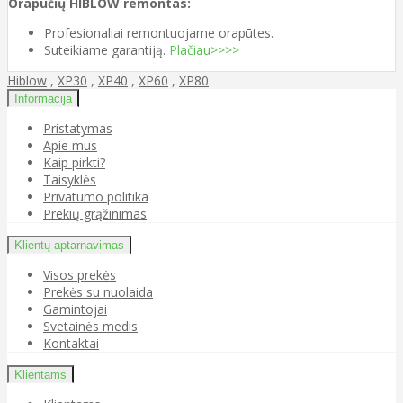
Orapūčių HIBLOW remontas:
Profesionaliai remontuojame orapūtes.
Suteikiame garantiją.
Plačiau>>>>
Hiblow
,
XP30
,
XP40
,
XP60
,
XP80
Informacija
Pristatymas
Apie mus
Kaip pirkti?
Taisyklės
Privatumo politika
Prekių grąžinimas
Klientų aptarnavimas
Visos prekės
Prekės su nuolaida
Gamintojai
Svetainės medis
Kontaktai
Klientams