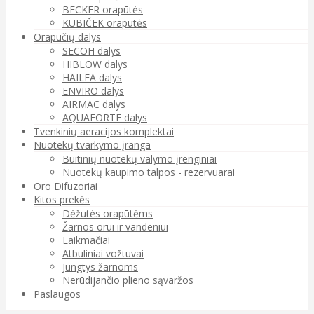
BECKER orapūtės
KUBIČEK orapūtės
Orapūčių dalys
SECOH dalys
HIBLOW dalys
HAILEA dalys
ENVIRO dalys
AIRMAC dalys
AQUAFORTE dalys
Tvenkinių aeracijos komplektai
Nuotekų tvarkymo įranga
Buitinių nuotekų valymo įrenginiai
Nuotekų kaupimo talpos - rezervuarai
Oro Difuzoriai
Kitos prekės
Dėžutės orapūtėms
Žarnos orui ir vandeniui
Laikmačiai
Atbuliniai vožtuvai
Jungtys žarnoms
Nerūdijančio plieno sąvaržos
Paslaugos