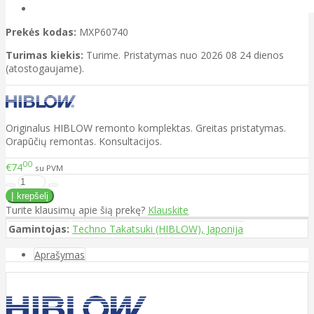
Prekės kodas:
MXP60740
Turimas kiekis:
Turime. Pristatymas nuo 2026 08 24 dienos
(atostogaujame).
Originalus HIBLOW remonto komplektas. Greitas pristatymas.
Orapūčių remontas. Konsultacijos.
00
€74
su PVM
Turite klausimų apie šią prekę?
Klauskite
Gamintojas:
Techno Takatsuki (HIBLOW), Japonija
Aprašymas