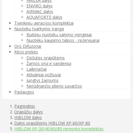
HAILEA dalys
ENVIRO dalys
AIRMAC dalys
AQUAFORTE dalys
Tvenkinių aeracijos komplektai
Nuotekų tvarkymo įranga
Buitinių nuotekų valymo įrenginiai
Nuotekų kaupimo talpos - rezervuarai
Oro Difuzoriai
Kitos prekės
Dėžutės orapūtėms
Žarnos orui ir vandeniui
Laikmačiai
Atbuliniai vožtuvai
Jungtys žarnoms
Nerūdijančio plieno sąvaržos
Paslaugos
Pagrindinis
Orapūčių dalys
HIBLOW dalys
Dalys orapūtėms HIBLOW XP-60/XP-80
HIBLOW XP-30/40/60/80 remonto komplektas