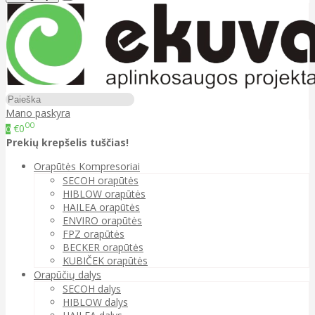
Mano paskyra
00
€0
0
Prekių krepšelis tuščias!
Orapūtės Kompresoriai
SECOH orapūtės
HIBLOW orapūtės
HAILEA orapūtės
ENVIRO orapūtės
FPZ orapūtės
BECKER orapūtės
KUBIČEK orapūtės
Orapūčių dalys
SECOH dalys
HIBLOW dalys