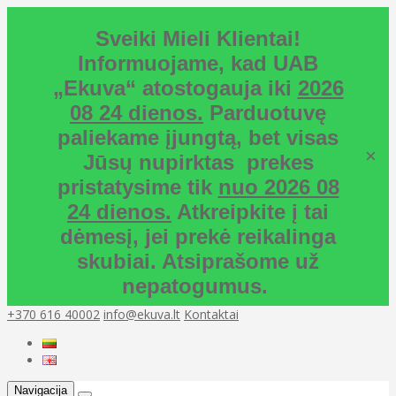
Sveiki Mieli Klientai!
Informuojame, kad UAB
„Ekuva“ atostogauja iki
2026
08 24 dienos.
Parduotuvę
paliekame įjungtą, bet visas
×
Jūsų nupirktas prekes
pristatysime tik
nuo 2026 08
24 dienos.
Atkreipkite į tai
dėmesį, jei prekė reikalinga
skubiai. Atsiprašome už
nepatogumus.
+370 616 40002
info@ekuva.lt
Kontaktai
Navigacija