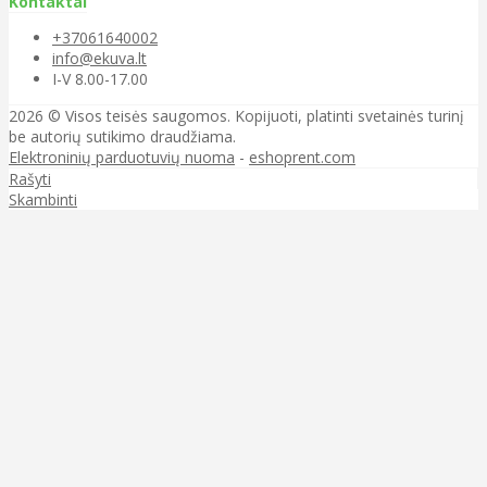
Kontaktai
+37061640002
info@ekuva.lt
I-V 8.00-17.00
2026 © Visos teisės saugomos. Kopijuoti, platinti svetainės turinį
be autorių sutikimo draudžiama.
Elektroninių parduotuvių nuoma
-
eshoprent.com
Rašyti
Skambinti