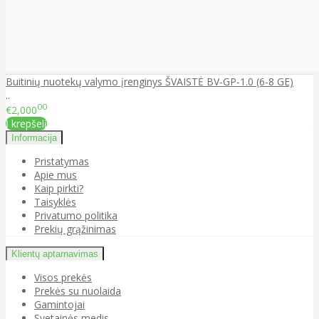
Buitinių nuotekų valymo įrenginys ŠVAISTĖ BV-GP-1.0 (6-8 GE)
..
00
€2,000
Į krepšelį
Informacija
Pristatymas
Apie mus
Kaip pirkti?
Taisyklės
Privatumo politika
Prekių grąžinimas
Klientų aptarnavimas
Visos prekės
Prekės su nuolaida
Gamintojai
Svetainės medis