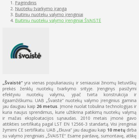
Pagrindinis
Nuotekų tvarkymo įranga
Buitinių nuotekų valymo įrenginiai
Buitinių nuotekų valymo įrenginiai ŠVAISTĖ
„Švaistė“
yra vienas populiariausių ir seniausiai žinomų lietuviškų
prekės ženklų nuotekų tvarkymo srityje. Įrenginys pasižymi
efektyviu nuotekų valymu, ypač tvirta konstrukcija ir
ilgaamžiškumu. UAB „Švaistė“ nuotekų valymo įrenginius gamina
jau daugiau kaip
26 metus
. Įmonė nuolat tobulina technologijas ir
kuria naujus sprendimus, kurie užtikrina patikimą nuotekų valymą
ir mažas eksploatacijos sąnaudas. 2010 metais įmonė gavo
atitikties sertifikatą pagal LST EN 12566-3 standartą. Visi įrenginiai
žymimi CE sertifikatu. UAB „Ekuva“ jau daugiau kaip
10 metų
dirba
su valymo įrenginiais
„
ŠVAISTĖ“
Esame pardavę, sumontavę, atlikę