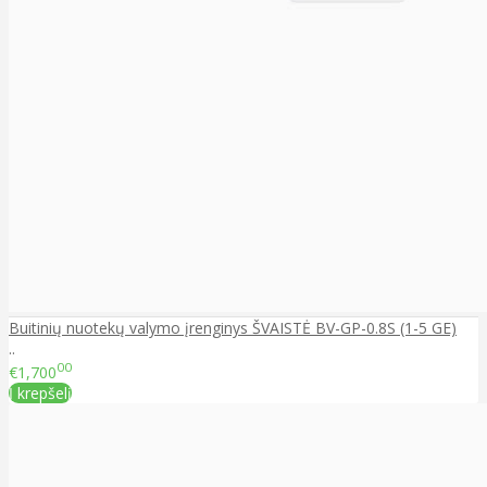
Buitinių nuotekų valymo įrenginys ŠVAISTĖ BV-GP-0.8S (1-5 GE)
..
00
€1,700
Į krepšelį