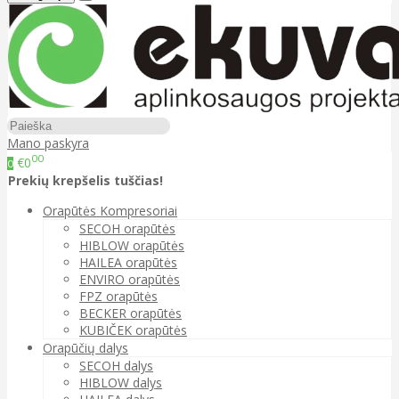
Mano paskyra
00
€0
0
Prekių krepšelis tuščias!
Orapūtės Kompresoriai
SECOH orapūtės
HIBLOW orapūtės
HAILEA orapūtės
ENVIRO orapūtės
FPZ orapūtės
BECKER orapūtės
KUBIČEK orapūtės
Orapūčių dalys
SECOH dalys
HIBLOW dalys