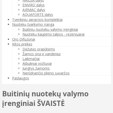
HAILEA dalys
ENVIRO dalys
AIRMAC dalys
AQUAFORTE dalys
Tvenkinių aeracijos komplektai
Nuotekų tvarkymo įranga
Buitinių nuotekų valymo įrenginiai
Nuotekų kaupimo talpos - rezervuarai
Oro Difuzoriai
Kitos prekės
Dėžutės orapūtėms
Žarnos orui ir vandeniui
Laikmačiai
Atbuliniai vožtuvai
Jungtys žarnoms
Nerūdijančio plieno sąvaržos
Paslaugos
Buitinių nuotekų valymo
įrenginiai ŠVAISTĖ