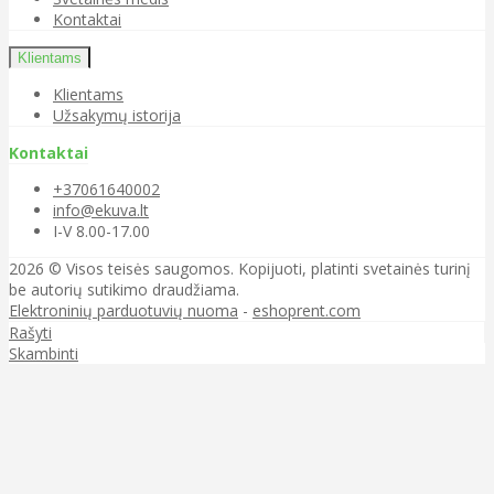
Kontaktai
Klientams
Klientams
Užsakymų istorija
Kontaktai
+37061640002
info@ekuva.lt
I-V 8.00-17.00
2026 © Visos teisės saugomos. Kopijuoti, platinti svetainės turinį
be autorių sutikimo draudžiama.
Elektroninių parduotuvių nuoma
-
eshoprent.com
Rašyti
Skambinti