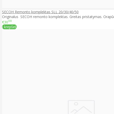
SECOH Remonto komplektas SLL 20/30/40/50
Originalus SECOH remonto komplektas. Greitas pristatymas. Orapūči
00
€30
Į krepšelį