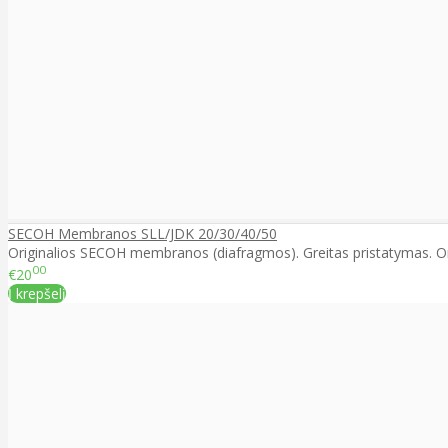
SECOH Membranos SLL/JDK 20/30/40/50
Originalios SECOH membranos (diafragmos). Greitas pristatymas. Or
00
€20
Į krepšelį