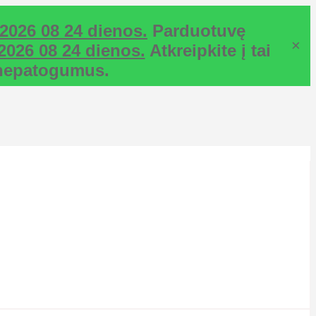
2026 08 24 dienos.
Parduotuvę
×
2026 08 24 dienos.
Atkreipkite į tai
ž nepatogumus.