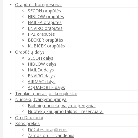
Orapūtės Kompresoriai
SECOH orapūtės
HIBLOW orapūtės
HAILEA orapūtės
ENVIRO orapūtės
FPZ orapūtės
BECKER orapūtės
KUBIČEK orapūtės
Orapūčių dalys
SECOH dalys
HIBLOW dalys
HAILEA dalys
ENVIRO dalys
AIRMAC dalys
AQUAFORTE dalys
Tvenkinių aeracijos komplektai
Nuotekų tvarkymo įranga
Buitinių nuotekų valymo įrenginiai
Nuotekų kaupimo talpos - rezervuarai
Oro Difuzoriai
Kitos prekės
Dėžutės orapūtėms
Žarnos orui ir vandeniui