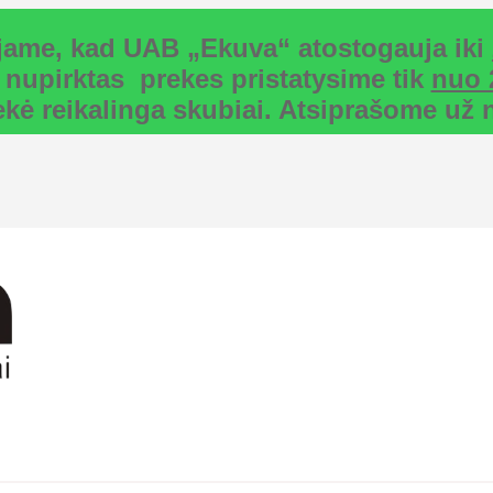
uojame, kad UAB „Ekuva“ atostogauja iki
 nupirktas prekes pristatysime tik
nuo 
rekė reikalinga skubiai. Atsiprašome u