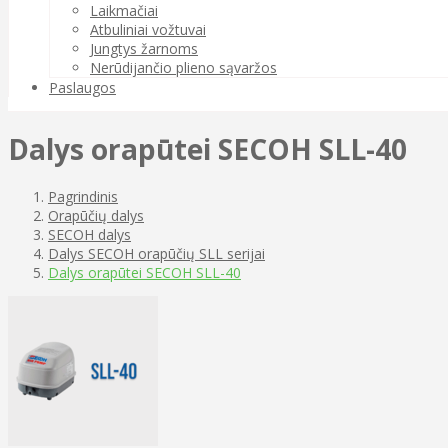
Laikmačiai
Atbuliniai vožtuvai
Jungtys žarnoms
Nerūdijančio plieno sąvaržos
Paslaugos
Dalys orapūtei SECOH SLL-40
Pagrindinis
Orapūčių dalys
SECOH dalys
Dalys SECOH orapūčių SLL serijai
Dalys orapūtei SECOH SLL-40