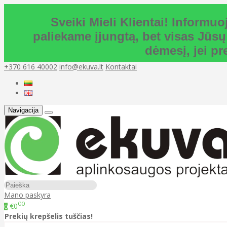
Sveiki Mieli Klientai! Inform
paliekame įjungtą, bet visas Jūsų
dėmesį, jei p
+370 616 40002
info@ekuva.lt
Kontaktai
Navigacija
Mano paskyra
00
€0
0
Prekių krepšelis tuščias!