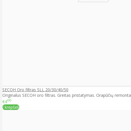
SECOH Oro filtras SLL 20/30/40/50
Originalus SECOH oro filtras. Greitas pristatymas. Orapūčių remontas
00
€4
Į krepšelį