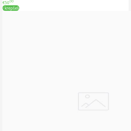
00
€50
Į krepšelį