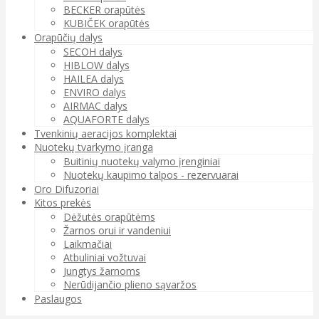
BECKER orapūtės
KUBIČEK orapūtės
Orapūčių dalys
SECOH dalys
HIBLOW dalys
HAILEA dalys
ENVIRO dalys
AIRMAC dalys
AQUAFORTE dalys
Tvenkinių aeracijos komplektai
Nuotekų tvarkymo įranga
Buitinių nuotekų valymo įrenginiai
Nuotekų kaupimo talpos - rezervuarai
Oro Difuzoriai
Kitos prekės
Dėžutės orapūtėms
Žarnos orui ir vandeniui
Laikmačiai
Atbuliniai vožtuvai
Jungtys žarnoms
Nerūdijančio plieno sąvaržos
Paslaugos