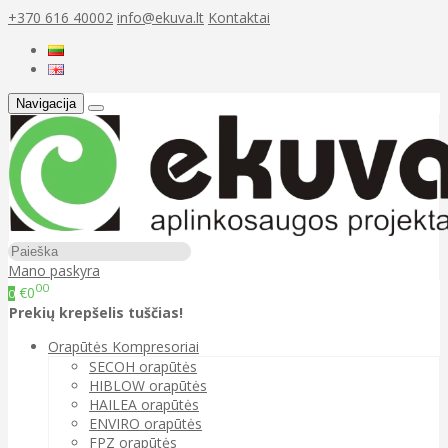
+370 616 40002
info@ekuva.lt
Kontaktai
Navigacija
Mano paskyra
00
€0
0
Prekių krepšelis tuščias!
Orapūtės Kompresoriai
SECOH orapūtės
HIBLOW orapūtės
HAILEA orapūtės
ENVIRO orapūtės
FPZ orapūtės