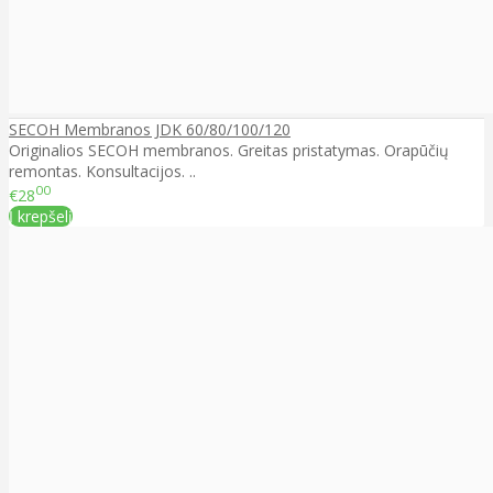
SECOH Membranos JDK 60/80/100/120
Originalios SECOH membranos. Greitas pristatymas. Orapūčių
remontas. Konsultacijos. ..
00
€28
Į krepšelį