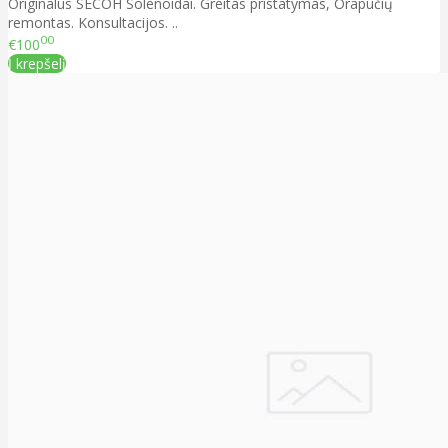
Originalūs SECOH Solenoidai. Greitas pristatymas, Orapūčių
remontas. Konsultacijos. ..
00
€100
Į krepšelį