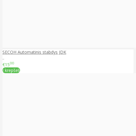
SECOH Automatinis stabdys JDK
..
00
€15
Į krepšelį