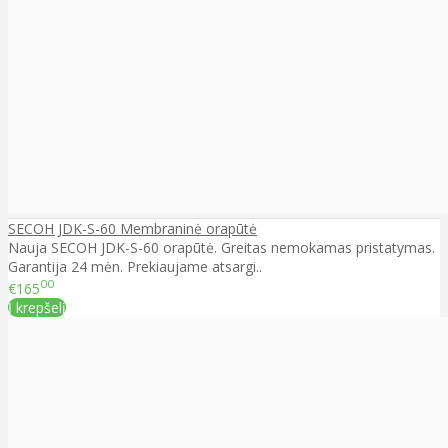
SECOH JDK-S-60 Membraninė orapūtė
Nauja SECOH JDK-S-60 orapūtė. Greitas nemokamas pristatymas.
Garantija 24 mėn. Prekiaujame atsargi..
00
€165
Į krepšelį