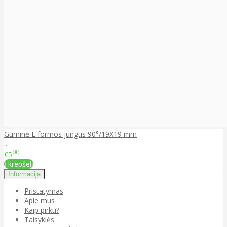
Guminė L formos jungtis 90°/19X19 mm
..
00
€5
Į krepšelį
Informacija
Pristatymas
Apie mus
Kaip pirkti?
Taisyklės