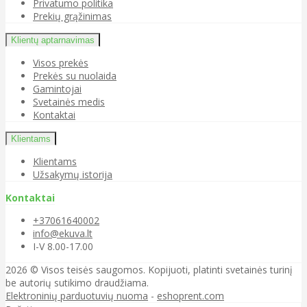
Privatumo politika
Prekių grąžinimas
Klientų aptarnavimas
Visos prekės
Prekės su nuolaida
Gamintojai
Svetainės medis
Kontaktai
Klientams
Klientams
Užsakymų istorija
Kontaktai
+37061640002
info@ekuva.lt
I-V 8.00-17.00
2026 © Visos teisės saugomos. Kopijuoti, platinti svetainės turinį
be autorių sutikimo draudžiama.
Elektroninių parduotuvių nuoma
-
eshoprent.com