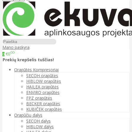
Mano paskyra
00
€0
0
Prekių krepšelis tuščias!
Orapūtės Kompresoriai
SECOH orapūtės
HIBLOW orapūtės
HAILEA orapūtės
ENVIRO orapūtės
FPZ orapūtės
BECKER orapūtės
KUBIČEK orapūtės
Orapūčių dalys
SECOH dalys
HIBLOW dalys