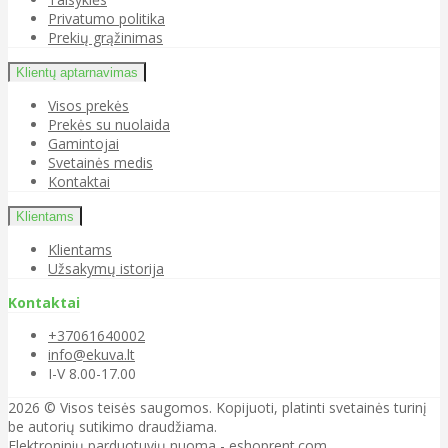
Privatumo politika
Prekių grąžinimas
Klientų aptarnavimas
Visos prekės
Prekės su nuolaida
Gamintojai
Svetainės medis
Kontaktai
Klientams
Klientams
Užsakymų istorija
Kontaktai
+37061640002
info@ekuva.lt
I-V 8.00-17.00
2026 © Visos teisės saugomos. Kopijuoti, platinti svetainės turinį
be autorių sutikimo draudžiama.
Elektroninių parduotuvių nuoma
-
eshoprent.com