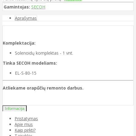
Gamintojas:
SECOH
Aprašymas
Komplektacija:
Solenoidų komplektas - 1 vnt.
Tinka SECOH modeliams:
EL-S-80-15
Atliekame orapūčių remonto darbus.
Informacija
Pristatymas
Apie mus
Kaip pirkti?
Taisyklės