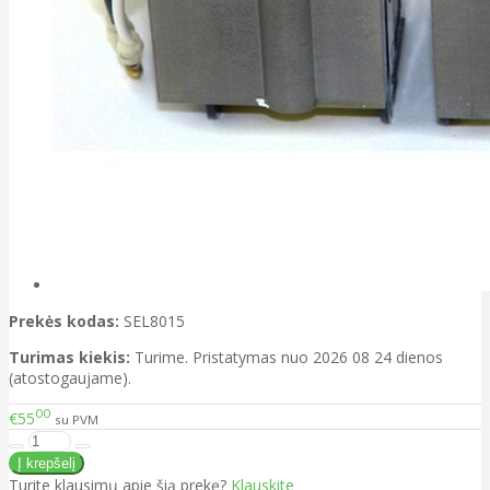
Prekės kodas:
SEL8015
Turimas kiekis:
Turime. Pristatymas nuo 2026 08 24 dienos
(atostogaujame).
00
€55
su PVM
Turite klausimų apie šią prekę?
Klauskite