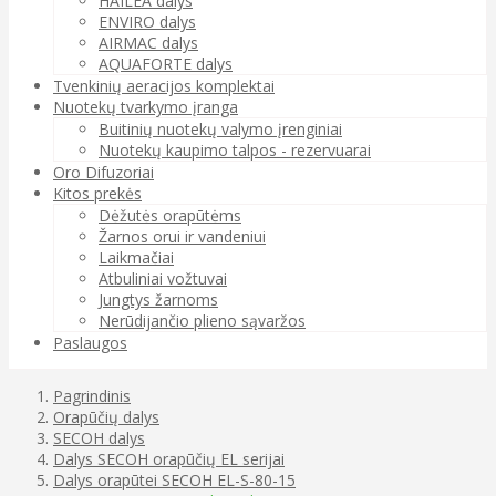
HAILEA dalys
ENVIRO dalys
AIRMAC dalys
AQUAFORTE dalys
Tvenkinių aeracijos komplektai
Nuotekų tvarkymo įranga
Buitinių nuotekų valymo įrenginiai
Nuotekų kaupimo talpos - rezervuarai
Oro Difuzoriai
Kitos prekės
Dėžutės orapūtėms
Žarnos orui ir vandeniui
Laikmačiai
Atbuliniai vožtuvai
Jungtys žarnoms
Nerūdijančio plieno sąvaržos
Paslaugos
Pagrindinis
Orapūčių dalys
SECOH dalys
Dalys SECOH orapūčių EL serijai
Dalys orapūtei SECOH EL-S-80-15