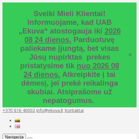
Sveiki Mieli Klientai!
Informuojame, kad UAB
„Ekuva“ atostogauja iki
2026
08 24 dienos.
Parduotuvę
paliekame įjungtą, bet visas
×
Jūsų nupirktas prekes
pristatysime tik
nuo 2026 08
24 dienos.
Atkreipkite į tai
dėmesį, jei prekė reikalinga
skubiai. Atsiprašome už
nepatogumus.
+370 616 40002
info@ekuva.lt
Kontaktai
Navigacija