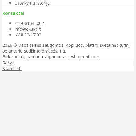
Užsakymų istorija
Kontaktai
+37061640002
info@ekuva.lt
I-V 8.00-17.00
2026 © Visos teisės saugomos. Kopijuoti, platinti svetainės turinį
be autorių sutikimo draudžiama.
Elektroninių parduotuvių nuoma
-
eshoprent.com
Rašyti
Skambinti