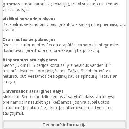
guminiais amortizatoriais (izoliacija), todėl susidaro itin žemas
vibracijos lygis.
Visiškai nenaudoja alyvos
Betepalinis veikimo principas garantuoja sausą ir be priemaišų oro
srautą.
Oro srautas be pulsacijos
Specialiai suformuotos Secoh orapūtės kameros ir integruotas
duslintuvas garantuoja oro pratekėjimą be pulsacijų.
Atsparumas oro sąlygoms
Secoh JDK ir EL-S serijos korpusai yra nelaidūs vandeniui ir
atsparūs įvairiems oro pokyčiams. Tačiau Secoh orapūtės
neturėtų būti veikiamos tiesioginių saulės spindulių, lietaus ar
sniego.
Universalios atsarginės dalys
Kiekvieno Secoh modelio serijos atsarginės dalys yra lengvai
prieinamos ir nesudėtingai keičiamos. Jos yra supakuotos
vakuuminėje pakuotėje, skirtoje patikimesniam ir ilgesniam
saugojimui.
Techninė informacija