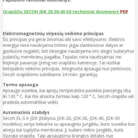
Orapūčių SECOH JDK 20,30,40,50 techniniai duomenys
PDF
Elektromagnetinių virpesių veikimo principas
Šis principas yra gerai žinomas dėl savo efektyvumo. Elektros
energija nėra naudojama trinties jėgai slankiosiose dalyse ar
guoliuose nugalėti, bet tiesiogiai naudojama oro slėgio sudarymui
judančių membranų pagalba. Tepalas nėra naudojamas nei
linijinėje pavaroje (įreng nei orapūtės kameroje. Tai visiškai
betepalinis veikimo principas. Integruota apsauga nuo perkrovos.
Secoh orapūtėms suteikiame 24 mėn. garantiją.
Termo apsauga
Apsauga suveikia, kai apvijų temperatūra pasiekia pavojingą ribą
iki 130 ° C. Kai ritė atvėsta žemiau kaip 120 ° C, Secoh orapūtė vėl
pradeda automatiškai veikti.
Automatinis stabdys
Secoh EL-S ir JDK (išskyrus JDK-20, JDK-30, JDK-40, JDK-50
modelius) serija tiekiama su apsauginiu jungikliu, kuris suveikia tuo
atveju kai suplyšta membrana. Jį sudaro mikro jungiklis, kuris
išjungia orapūtę. Taip apsaugoma brangios detalės nuo