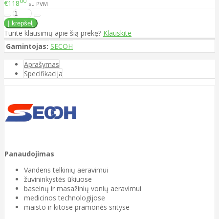
00
€118
su PVM
Turite klausimų apie šią prekę?
Klauskite
Gamintojas:
SECOH
Aprašymas
Specifikacija
Panaudojimas
Vandens telkinių aeravimui
žuvininkystės ūkiuose
baseinų ir masažinių vonių aeravimui
medicinos technologijose
maisto ir kitose pramonės srityse