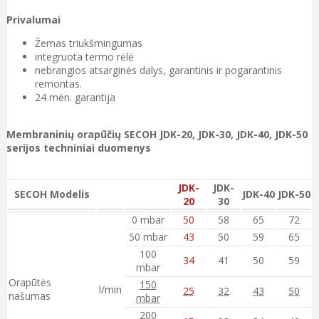
Privalumai
Žemas triukšmingumas
integruota termo rėlė
nebrangios atsarginės dalys, garantinis ir pogarantinis
remontas.
24 mėn. garantija
Membraninių orapūčių SECOH JDK-20, JDK-30, JDK-40, JDK-50
serijos techniniai duomenys
JDK-
JDK-
SECOH Modelis
JDK-40
JDK-50
20
30
0 mbar
50
58
65
72
50 mbar
43
50
59
65
100
34
41
50
59
mbar
Orapūtės
150
l/min
25
32
43
50
našumas
mbar
200