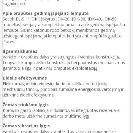
sugadinimo.
Apie orapūtės gedimą įspėjanti lemputė
Secoh EL-S ir JDK (išskyrus JDK-20, JDK-30, JDK-40, JDK-50
modelius) serija yra komplektuojama su apie gedimą įspėjančia
lempute. Šis indikatorius rodo betkokį membranos gedimą
užsidegant įspėjamajai lemputei, kuri yra ant orapūtės gaubto
išorės.
Ilgaamžiškumas
Variklio ir orapūtės dalys yra sujungtos į vientisą konstrukciją.
Lengva ir kompaktiška konstrukcija bei paprastas mechanizmas
garantuoja ilgą ir patikimą orapūtės eksploataciją.
Didelis efektyvumas
Elektromagnetinių virpesių, kurie praktiškai neturi jokių
mechaninių trinčių, principas sumažina energijos suvartojimą ir
užtikrina didelį efektyvumą.
Žemas triukšmo lygis
Korpuso garso izoliacija ir duslintuvas integruotas rezervuare
darbo metu užtikrina sumažintą triukšmo lygį.
Žemas vibracijos lygis
Variklio ir orapūtės dalys yra atskirtos vibraciją slopinančiais