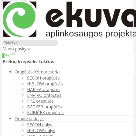
Mano paskyra
00
€0
0
Prekių krepšelis tuščias!
Orapūtės Kompresoriai
SECOH orapūtės
HIBLOW orapūtės
HAILEA orapūtės
ENVIRO orapūtės
FPZ orapūtės
BECKER orapūtės
KUBIČEK orapūtės
Orapūčių dalys
SECOH dalys
HIBLOW dalys