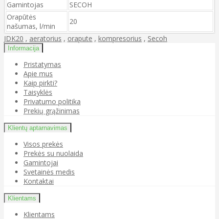
Gamintojas
SECOH
Orapūtės
20
našumas, l/min
JDK20
,
aeratorius
,
orapute
,
kompresorius
,
Secoh
Informacija
Pristatymas
Apie mus
Kaip pirkti?
Taisyklės
Privatumo politika
Prekių grąžinimas
Klientų aptarnavimas
Visos prekės
Prekės su nuolaida
Gamintojai
Svetainės medis
Kontaktai
Klientams
Klientams