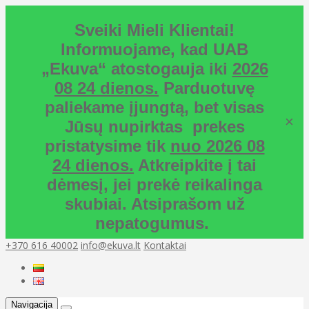
Sveiki Mieli Klientai!
Informuojame, kad UAB
„Ekuva“ atostogauja iki
2026
08 24 dienos.
Parduotuvę
paliekame įjungtą, bet visas
×
Jūsų nupirktas prekes
pristatysime tik
nuo 2026 08
24 dienos.
Atkreipkite į tai
dėmesį, jei prekė reikalinga
skubiai. Atsiprašom už
nepatogumus.
+370 616 40002
info@ekuva.lt
Kontaktai
Navigacija