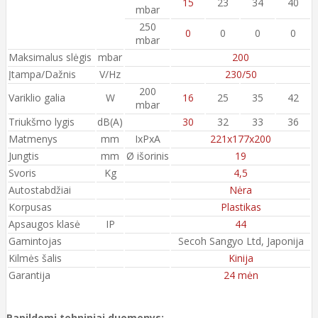
15
23
34
40
mbar
250
0
0
0
0
mbar
Maksimalus slėgis
mbar
200
Įtampa/Dažnis
V/Hz
230/50
200
Variklio galia
W
16
25
35
42
mbar
Triukšmo lygis
dB(A)
30
32
33
36
Matmenys
mm
IxPxA
221x177x200
Jungtis
mm
Ø išorinis
19
Svoris
Kg
4,5
Autostabdžiai
Nėra
Korpusas
Plastikas
Apsaugos klasė
IP
44
Gamintojas
Secoh Sangyo Ltd, Japonija
Kilmės šalis
Kinija
Garantija
24 mėn
Papildomi tehniniai duomenys: