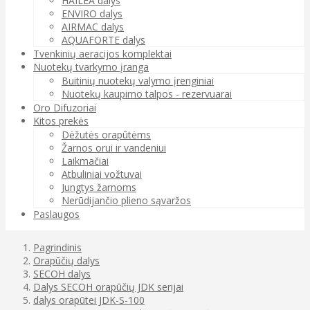
HAILEA dalys
ENVIRO dalys
AIRMAC dalys
AQUAFORTE dalys
Tvenkinių aeracijos komplektai
Nuotekų tvarkymo įranga
Buitinių nuotekų valymo įrenginiai
Nuotekų kaupimo talpos - rezervuarai
Oro Difuzoriai
Kitos prekės
Dėžutės orapūtėms
Žarnos orui ir vandeniui
Laikmačiai
Atbuliniai vožtuvai
Jungtys žarnoms
Nerūdijančio plieno sąvaržos
Paslaugos
Pagrindinis
Orapūčių dalys
SECOH dalys
Dalys SECOH orapūčių JDK serijai
dalys orapūtei JDK-S-100