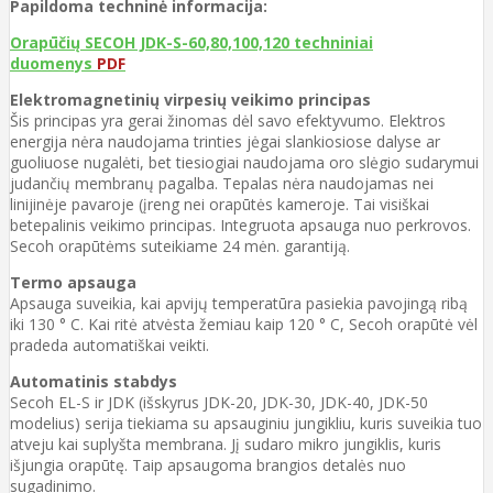
Papildoma techninė informacija:
Orapūčių SECOH JDK-S-60,80,100,120 techniniai
duomenys
PDF
Elektromagnetinių virpesių veikimo principas
Šis principas yra gerai žinomas dėl savo efektyvumo. Elektros
energija nėra naudojama trinties jėgai slankiosiose dalyse ar
guoliuose nugalėti, bet tiesiogiai naudojama oro slėgio sudarymui
judančių membranų pagalba. Tepalas nėra naudojamas nei
linijinėje pavaroje (įreng nei orapūtės kameroje. Tai visiškai
betepalinis veikimo principas. Integruota apsauga nuo perkrovos.
Secoh orapūtėms suteikiame 24 mėn. garantiją.
Termo apsauga
Apsauga suveikia, kai apvijų temperatūra pasiekia pavojingą ribą
iki 130 ° C. Kai ritė atvėsta žemiau kaip 120 ° C, Secoh orapūtė vėl
pradeda automatiškai veikti.
Automatinis stabdys
Secoh EL-S ir JDK (išskyrus JDK-20, JDK-30, JDK-40, JDK-50
modelius) serija tiekiama su apsauginiu jungikliu, kuris suveikia tuo
atveju kai suplyšta membrana. Jį sudaro mikro jungiklis, kuris
išjungia orapūtę. Taip apsaugoma brangios detalės nuo
sugadinimo.