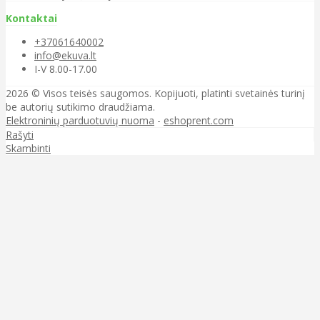
Kontaktai
+37061640002
info@ekuva.lt
I-V 8.00-17.00
2026 © Visos teisės saugomos. Kopijuoti, platinti svetainės turinį
be autorių sutikimo draudžiama.
Elektroninių parduotuvių nuoma
-
eshoprent.com
Rašyti
Skambinti