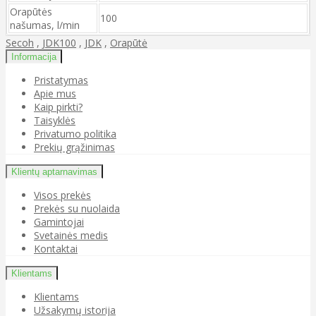
Orapūtės
100
našumas, l/min
Secoh
,
JDK100
,
JDK
,
Orapūtė
Informacija
Pristatymas
Apie mus
Kaip pirkti?
Taisyklės
Privatumo politika
Prekių grąžinimas
Klientų aptarnavimas
Visos prekės
Prekės su nuolaida
Gamintojai
Svetainės medis
Kontaktai
Klientams
Klientams
Užsakymų istorija