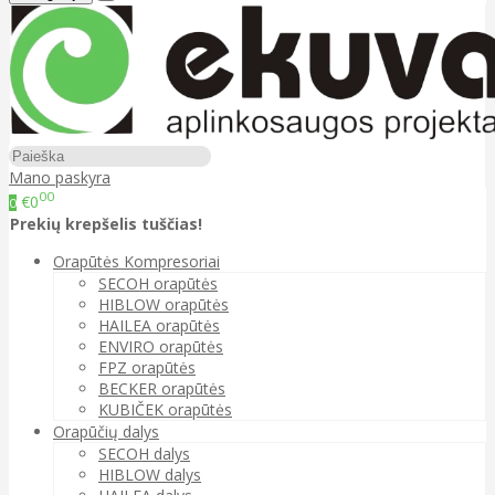
Mano paskyra
00
€0
0
Prekių krepšelis tuščias!
Orapūtės Kompresoriai
SECOH orapūtės
HIBLOW orapūtės
HAILEA orapūtės
ENVIRO orapūtės
FPZ orapūtės
BECKER orapūtės
KUBIČEK orapūtės
Orapūčių dalys
SECOH dalys
HIBLOW dalys