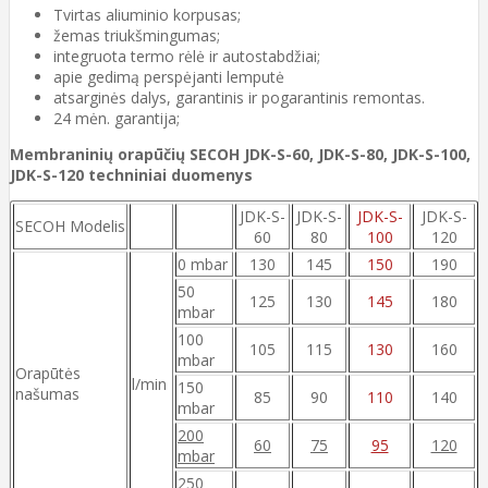
Tvirtas aliuminio korpusas;
žemas triukšmingumas;
integruota termo rėlė ir autostabdžiai;
apie gedimą perspėjanti lemputė
atsarginės dalys, garantinis ir pogarantinis remontas.
24 mėn. garantija;
Membraninių orapūčių SECOH JDK-S-60, JDK-S-80, JDK-S-100,
JDK-S-120 techniniai duomenys
JDK-S-
JDK-S-
JDK-S-
JDK-S-
SECOH Modelis
60
80
100
120
0 mbar
130
145
150
190
50
125
130
145
180
mbar
100
105
115
130
160
mbar
Orapūtės
l/min
150
našumas
85
90
110
140
mbar
200
60
75
95
120
mbar
250