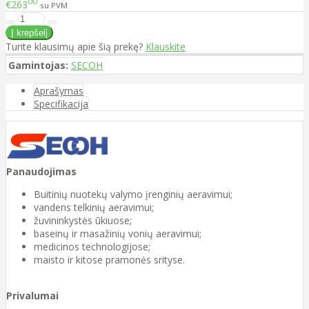
00
€263
su PVM
Turite klausimų apie šią prekę?
Klauskite
Gamintojas:
SECOH
Aprašymas
Specifikacija
Panaudojimas
Buitinių nuotekų valymo įrenginių aeravimui;
vandens telkinių aeravimui;
žuvininkystės ūkiuose;
baseinų ir masažinių vonių aeravimui;
medicinos technologijose;
maisto ir kitose pramonės srityse.
Privalumai