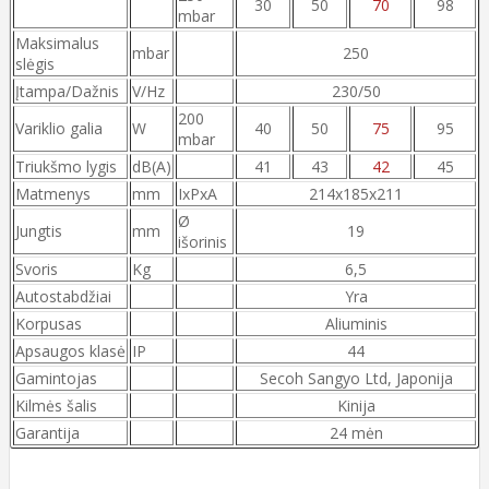
30
50
70
98
mbar
Maksimalus
mbar
250
slėgis
Įtampa/Dažnis
V/Hz
230/50
200
Variklio galia
W
40
50
75
95
mbar
Triukšmo lygis
dB(A)
41
43
42
45
Matmenys
mm
IxPxA
214x185x211
Ø
Jungtis
mm
19
išorinis
Svoris
Kg
6,5
Autostabdžiai
Yra
Korpusas
Aliuminis
Apsaugos klasė
IP
44
Gamintojas
Secoh Sangyo Ltd, Japonija
Kilmės šalis
Kinija
Garantija
24 mėn