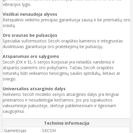
vibracijos lygis.
Visiškai nenaudoja alyvos
Betepalinis veikimo principas garantuoja sausą ir be priemaišų oro
srautą.
Oro srautas be pulsacijos
Specialiai suformuotos Secoh orapūtės kameros ir integruotas
duslintuvas garantuoja oro pratekėjimą be pulsacijų.
Atsparumas oro sąlygoms
Secoh JDK ir EL-S serijos korpusai yra nelaidūs vandeniui ir
atsparūs įvairiems oro pokyčiams. Tačiau Secoh orapūtės
neturėtų būti veikiamos tiesioginių saulės spindulių, lietaus ar
sniego.
Universalios atsarginės dalys
Kiekvieno Secoh modelio serijos atsarginės dalys yra lengvai
prieinamos ir nesudėtingai keičiamos. Jos yra supakuotos
vakuuminėje pakuotėje, skirtoje patikimesniam ir ilgesniam
saugojimui.
Techninė informacija
Gamintojas
SECOH