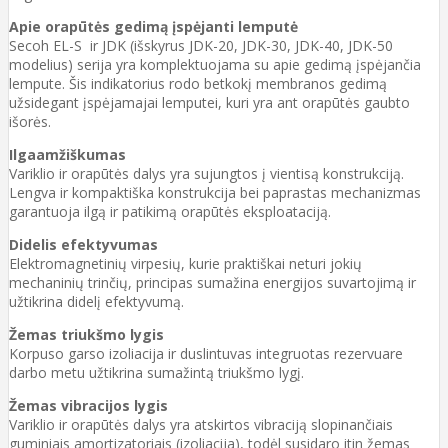
Apie orapūtės gedimą įspėjanti lemputė
Secoh EL-S ir JDK (išskyrus JDK-20, JDK-30, JDK-40, JDK-50
modelius) serija yra komplektuojama su apie gedimą įspėjančia
lempute. Šis indikatorius rodo betkokį membranos gedimą
užsidegant įspėjamajai lemputei, kuri yra ant orapūtės gaubto
išorės.
Ilgaamžiškumas
Variklio ir orapūtės dalys yra sujungtos į vientisą konstrukciją.
Lengva ir kompaktiška konstrukcija bei paprastas mechanizmas
garantuoja ilgą ir patikimą orapūtės eksploataciją.
Didelis efektyvumas
Elektromagnetinių virpesių, kurie praktiškai neturi jokių
mechaninių trinčių, principas sumažina energijos suvartojimą ir
užtikrina didelį efektyvumą.
Žemas triukšmo lygis
Korpuso garso izoliacija ir duslintuvas integruotas rezervuare
darbo metu užtikrina sumažintą triukšmo lygį.
Žemas vibracijos lygis
Variklio ir orapūtės dalys yra atskirtos vibraciją slopinančiais
guminiais amortizatoriais (izoliacija), todėl susidaro itin žemas