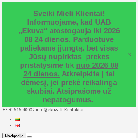
Sveiki Mieli Klientai!
Informuojame, kad UAB
„Ekuva“ atostogauja iki
2026
08 24 dienos.
Parduotuvę
paliekame įjungtą, bet visas
×
Jūsų nupirktas prekes
pristatysime tik
nuo 2026 08
24 dienos.
Atkreipkite į tai
dėmesį, jei prekė reikalinga
skubiai. Atsiprašome už
nepatogumus.
+370 616 40002
info@ekuva.lt
Kontaktai
Navigacija