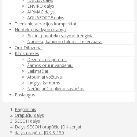
HAILEA dalys
ENVIRO dalys
AIRMAC dalys
AQUAFORTE dalys
Tvenkinių aeracijos komplektai
Nuotekų tvarkymo įranga
Buitinių nuotekų valymo įrenginiai
Nuotekų kaupimo talpos - rezervuarai
Oro Difuzoriai
Kitos prekės
Dėžutės orapūtėms
Žarnos orui ir vandeniui
Laikmačiai
Atbuliniai vožtuvai
Jungtys žarnoms
Nerūdijančio plieno sąvaržos
Paslaugos
Pagrindinis
Orapūčių dalys
SECOH dalys
Dalys SECOH orapūčių JDK serijai
dalys orapūtei JDK-S-150