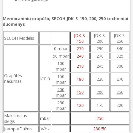
Membraninių orapūčių SECOH JDK-S-150, 200, 250 techniniai
duomenys
JDK-S-
JDK-S-
JDK-S-
SECOH Modelis
150
200
250
0 mbar
270
290
340
50 mbar
240
270
325
100
210
245
300
mbar
Orapūtės
150
l/min
180
220
270
našumas
mbar
200
150
200
250
mbar
250
120
175
220
mbar
Maksimalus
mbar
250
slėgis
Įtampa/Dažnis
V/Hz
230/50