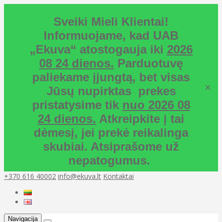
Sveiki Mieli Klientai!
Informuojame, kad UAB
„Ekuva“ atostogauja iki
2026
08 24 dienos.
Parduotuvę
paliekame įjungtą, bet visas
×
Jūsų nupirktas prekes
pristatysime tik
nuo 2026 08
24 dienos.
Atkreipkite į tai
dėmesį, jei prekė reikalinga
skubiai. Atsiprašome už
nepatogumus.
+370 616 40002
info@ekuva.lt
Kontaktai
Navigacija