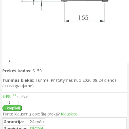
Prekės kodas:
S150
Turimas kiekis:
Turime. Pristatymas nuo 2026 08 24 dienos
(atostogaujame).
00
€490
su PVM
Turite klausimų apie šią prekę?
Klauskite
Garantija:
24 mėn.
Gamintojas:
SECOH