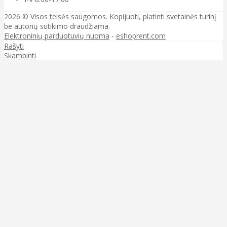
2026 © Visos teisės saugomos. Kopijuoti, platinti svetainės turinį
be autorių sutikimo draudžiama.
Elektroninių parduotuvių nuoma
-
eshoprent.com
Rašyti
Skambinti