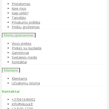
Pristatymas
Apie mus
Kaip pirkti?
Taisyklės
Privatumo politika
Prekių grąžinimas
Klientų aptarnavimas
Visos prekės
Prekės su nuolaida
Gamintojai
Svetainės medis
Kontaktai
Klientams
Klientams
Užsakymų istorija
Kontaktai
+37061640002
info@ekuva.lt
I-V 8.00-17.00