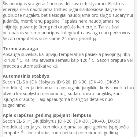
Šis principas yra gerai žinomas dėl savo efektyvumo. Elektros
energija nėra naudojama trinties jėgai slankiosiose dalyse ar
guoliuose nugalėti, bet tiesiogiai naudojama oro slėgio sudarymui
judančių membranų pagalba. Tepalas nėra naudojamas nei
linijinėje pavaroje (įreng nei orapūtės kameroje. Tai visiškai
betepalinis veikimo principas. Integruota apsauga nuo perkrovos.
Secoh orapūtėms suteikiame 24 mėn. garantiją.
Termo apsauga
Apsauga suveikia, kai apvijų temperatūra pasiekia pavojingą ribą
iki 130 ° C. Kai ritė atvėsta žemiau kaip 120 ° C, Secoh orapūtė vėl
pradeda automatiškai veikti.
Automatinis stabdys
Secoh EL-S ir JDK (išskyrus JDK-20, JDK-30, JDK-40, JDK-50
modelius) serija tiekiama su apsauginiu jungikliu, kuris suveikia tuo
atveju kai suplyšta membrana. Jį sudaro mikro jungiklis, kuris
išjungia orapūtę. Taip apsaugoma brangios detalės nuo
sugadinimo.
Apie orapūtės gedimą įspėjanti lemputė
Secoh EL-S ir JDK (išskyrus JDK-20, JDK-30, JDK-40, JDK-50
modelius) serija yra komplektuojama su apie gedimą įspėjančia
lempute. Šis indikatorius rodo betkokį membranos gedimą