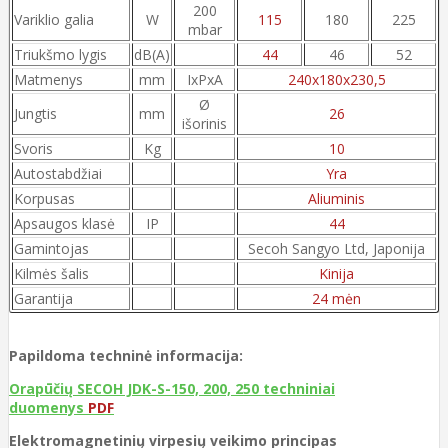
200
Variklio galia
W
115
180
225
mbar
Triukšmo lygis
dB(A)
44
46
52
Matmenys
mm
IxPxA
240x180x230,5
Ø
Jungtis
mm
26
išorinis
Svoris
Kg
10
Autostabdžiai
Yra
Korpusas
Aliuminis
Apsaugos klasė
IP
44
Gamintojas
Secoh Sangyo Ltd, Japonija
Kilmės šalis
Kinija
Garantija
24 mėn
Papildoma techninė informacija:
Orapūčių SECOH JDK-S-150, 200, 250 techniniai
duomenys
PDF
Elektromagnetinių virpesių veikimo principas