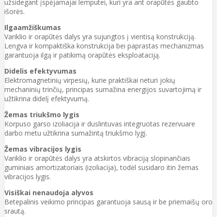
užsidegant įspėjamajai lemputei, kuri yra ant orapūtės gaubto
išorės.
Ilgaamžiškumas
Variklio ir orapūtės dalys yra sujungtos į vientisą konstrukciją.
Lengva ir kompaktiška konstrukcija bei paprastas mechanizmas
garantuoja ilgą ir patikimą orapūtės eksploataciją.
Didelis efektyvumas
Elektromagnetinių virpesių, kurie praktiškai neturi jokių
mechaninių trinčių, principas sumažina energijos suvartojimą ir
užtikrina didelį efektyvumą.
Žemas triukšmo lygis
Korpuso garso izoliacija ir duslintuvas integruotas rezervuare
darbo metu užtikrina sumažintą triukšmo lygį.
Žemas vibracijos lygis
Variklio ir orapūtės dalys yra atskirtos vibraciją slopinančiais
guminiais amortizatoriais (izoliacija), todėl susidaro itin žemas
vibracijos lygis.
Visiškai nenaudoja alyvos
Betepalinis veikimo principas garantuoja sausą ir be priemaišų oro
srautą.