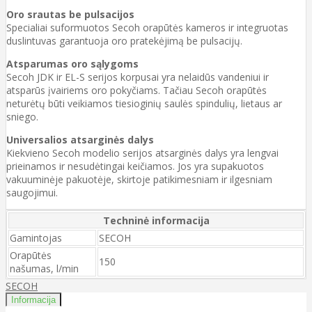
Oro srautas be pulsacijos
Specialiai suformuotos Secoh orapūtės kameros ir integruotas
duslintuvas garantuoja oro pratekėjimą be pulsacijų.
Atsparumas oro sąlygoms
Secoh JDK ir EL-S serijos korpusai yra nelaidūs vandeniui ir
atsparūs įvairiems oro pokyčiams. Tačiau Secoh orapūtės
neturėtų būti veikiamos tiesioginių saulės spindulių, lietaus ar
sniego.
Universalios atsarginės dalys
Kiekvieno Secoh modelio serijos atsarginės dalys yra lengvai
prieinamos ir nesudėtingai keičiamos. Jos yra supakuotos
vakuuminėje pakuotėje, skirtoje patikimesniam ir ilgesniam
saugojimui.
Techninė informacija
Gamintojas
SECOH
Orapūtės
150
našumas, l/min
SECOH
Informacija