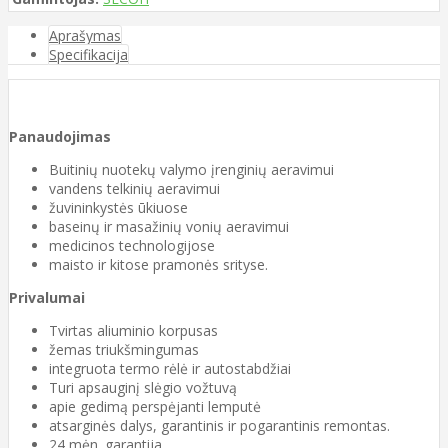
Aprašymas
Specifikacija
Panaudojimas
Buitinių nuotekų valymo įrenginių aeravimui
vandens telkinių aeravimui
žuvininkystės ūkiuose
baseinų ir masažinių vonių aeravimui
medicinos technologijose
maisto ir kitose pramonės srityse.
Privalumai
Tvirtas aliuminio korpusas
žemas triukšmingumas
integruota termo rėlė ir autostabdžiai
Turi apsauginį slėgio vožtuvą
apie gedimą perspėjanti lemputė
atsarginės dalys, garantinis ir pogarantinis remontas.
24 mėn. garantija