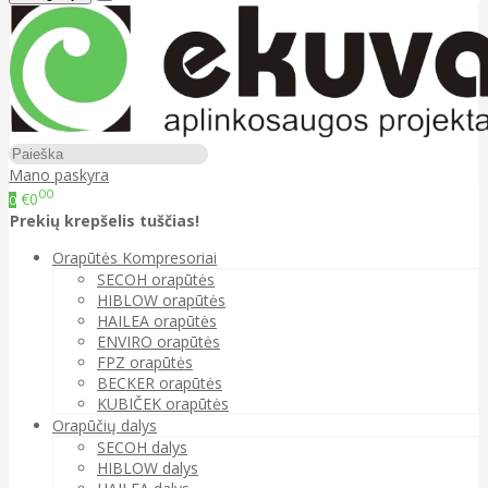
Mano paskyra
00
€0
0
Prekių krepšelis tuščias!
Orapūtės Kompresoriai
SECOH orapūtės
HIBLOW orapūtės
HAILEA orapūtės
ENVIRO orapūtės
FPZ orapūtės
BECKER orapūtės
KUBIČEK orapūtės
Orapūčių dalys
SECOH dalys
HIBLOW dalys