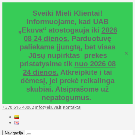
Sveiki Mieli Klientai!
Informuojame, kad UAB
„Ekuva“ atostogauja iki
2026
08 24 dienos.
Parduotuvę
paliekame įjungtą, bet visas
×
Jūsų nupirktas prekes
pristatysime tik
nuo 2026 08
24 dienos.
Atkreipkite į tai
dėmesį, jei prekė reikalinga
skubiai. Atsiprašome už
nepatogumus.
+370 616 40002
info@ekuva.lt
Kontaktai
Navigacija