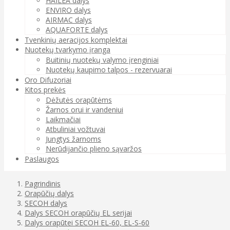
HAILEA dalys
ENVIRO dalys
AIRMAC dalys
AQUAFORTE dalys
Tvenkinių aeracijos komplektai
Nuotekų tvarkymo įranga
Buitinių nuotekų valymo įrenginiai
Nuotekų kaupimo talpos - rezervuarai
Oro Difuzoriai
Kitos prekės
Dėžutės orapūtėms
Žarnos orui ir vandeniui
Laikmačiai
Atbuliniai vožtuvai
Jungtys žarnoms
Nerūdijančio plieno sąvaržos
Paslaugos
Pagrindinis
Orapūčių dalys
SECOH dalys
Dalys SECOH orapūčių EL serijai
Dalys orapūtei SECOH EL-60, EL-S-60