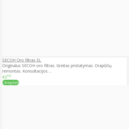
SECOH Oro filtras EL
Originalus SECOH oro filtras. Greitas pristatymas. Orapūčių
remontas. Konsultacijos. ..
50
€5
Į krepšelį