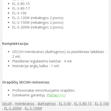
EL-S-80-15
EL-S-80-17
EL-S-100
EL-S-120W (reikalingos 2 poros)
EL-S-150W (reikalingos 2 poros)
EL-S-200W (reikalingos 2 poros)
Komplektacija:
SECOH membranos (diafragmos) su plastikiniais laikikliais -
2 vnt.
Plastikiniai reguliavimo kaiščiai - 4 vnt.
Instrukcija anglų kalba - 1 vnt.
Orapūčių SECOH remontas:
Profesionaliai remontuojame orapūtes.
Suteikiame garantiją.
Plačiau>>>>
Secoh
,
membranos
,
diafragmos
,
EL-S-60
,
EL-S-80-15
,
EL-S-100
,
EL-S-200W
,
EL-S-150W