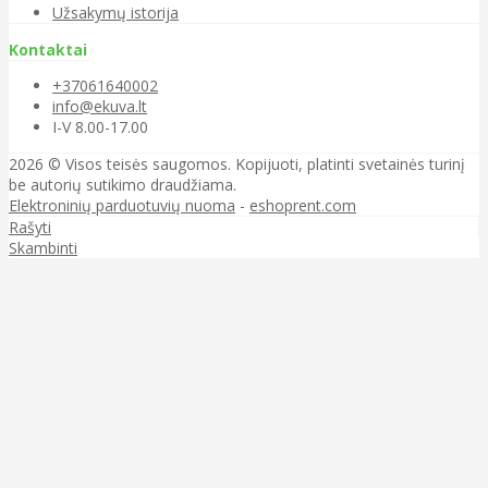
Užsakymų istorija
Kontaktai
+37061640002
info@ekuva.lt
I-V 8.00-17.00
2026 © Visos teisės saugomos. Kopijuoti, platinti svetainės turinį
be autorių sutikimo draudžiama.
Elektroninių parduotuvių nuoma
-
eshoprent.com
Rašyti
Skambinti