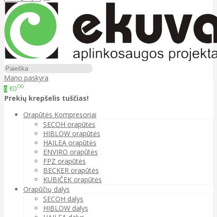
Mano paskyra
00
€0
0
Prekių krepšelis tuščias!
Orapūtės Kompresoriai
SECOH orapūtės
HIBLOW orapūtės
HAILEA orapūtės
ENVIRO orapūtės
FPZ orapūtės
BECKER orapūtės
KUBIČEK orapūtės
Orapūčių dalys
SECOH dalys
HIBLOW dalys