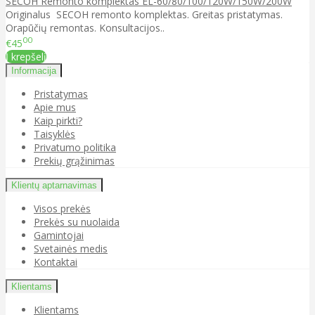
SECOH Remonto komplektas EL-60/80/100/120W/150W/200W
Originalus SECOH remonto komplektas. Greitas pristatymas.
Orapūčių remontas. Konsultacijos..
00
€45
Į krepšelį
Informacija
Pristatymas
Apie mus
Kaip pirkti?
Taisyklės
Privatumo politika
Prekių grąžinimas
Klientų aptarnavimas
Visos prekės
Prekės su nuolaida
Gamintojai
Svetainės medis
Kontaktai
Klientams
Klientams