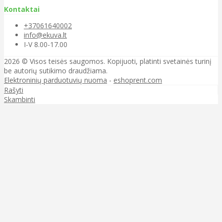
Kontaktai
+37061640002
info@ekuva.lt
I-V 8.00-17.00
2026 © Visos teisės saugomos. Kopijuoti, platinti svetainės turinį
be autorių sutikimo draudžiama.
Elektroninių parduotuvių nuoma
-
eshoprent.com
Rašyti
Skambinti