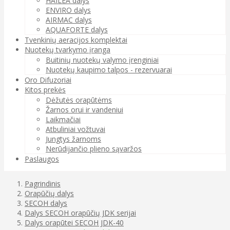
HAILEA dalys
ENVIRO dalys
AIRMAC dalys
AQUAFORTE dalys
Tvenkinių aeracijos komplektai
Nuotekų tvarkymo įranga
Buitinių nuotekų valymo įrenginiai
Nuotekų kaupimo talpos - rezervuarai
Oro Difuzoriai
Kitos prekės
Dėžutės orapūtėms
Žarnos orui ir vandeniui
Laikmačiai
Atbuliniai vožtuvai
Jungtys žarnoms
Nerūdijančio plieno sąvaržos
Paslaugos
Pagrindinis
Orapūčių dalys
SECOH dalys
Dalys SECOH orapūčių JDK serijai
Dalys orapūtei SECOH JDK-40