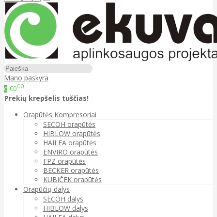
Mano paskyra
00
€0
0
Prekių krepšelis tuščias!
Orapūtės Kompresoriai
SECOH orapūtės
HIBLOW orapūtės
HAILEA orapūtės
ENVIRO orapūtės
FPZ orapūtės
BECKER orapūtės
KUBIČEK orapūtės
Orapūčių dalys
SECOH dalys
HIBLOW dalys