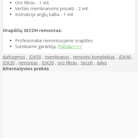
Oro filtras - 1 vnt.
Veržlės membranoms prisukti - 2 vnt.
Instrukcija anglų kalba - 1 vnt.
Orapūčių SECOH remontas:
Profesionaliai remontuojame orapūtes.
Suteikiame garantiją.
Plačiau>>>>
diafragmos
,
JDK50
,
membranos
,
remonto komplektas
,
JDK40
,
JDK30
,
remontas
,
JDK20
,
oro filtras
,
Secoh
,
dalys
Alternatyvios prekės