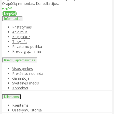
Orapūčių remontas. Konsultacijos. ..
00
€20
Į krepšelį
Informacija
Pristatymas
Apie mus
Kaip pirkti?
Taisyklės
Privatumo politika
Prekių grąžinimas
Klientų aptarnavimas
Visos prekės
Prekės su nuolaida
Gamintojai
Svetainės medis
Kontaktai
Klientams
Klientams
Užsakymų istorija