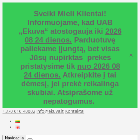
Sveiki Mieli Klientai!
Informuojame, kad UAB
„Ekuva“ atostogauja iki
2026
08 24 dienos.
Parduotuvę
paliekame įjungtą, bet visas
×
Jūsų nupirktas prekes
pristatysime tik
nuo 2026 08
24 dienos.
Atkreipkite į tai
dėmesį, jei prekė reikalinga
skubiai. Atsiprašome už
nepatogumus.
+370 616 40002
info@ekuva.lt
Kontaktai
Navigacija