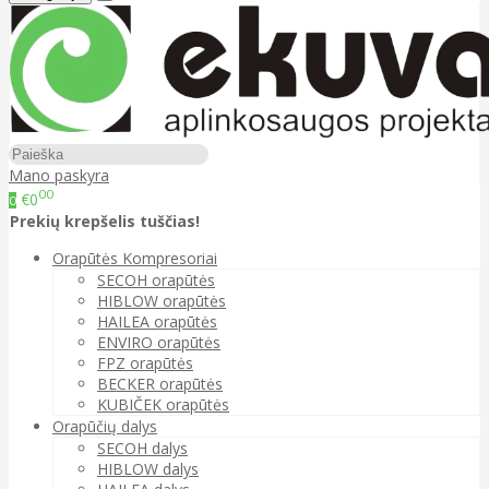
Mano paskyra
00
€0
0
Prekių krepšelis tuščias!
Orapūtės Kompresoriai
SECOH orapūtės
HIBLOW orapūtės
HAILEA orapūtės
ENVIRO orapūtės
FPZ orapūtės
BECKER orapūtės
KUBIČEK orapūtės
Orapūčių dalys
SECOH dalys
HIBLOW dalys