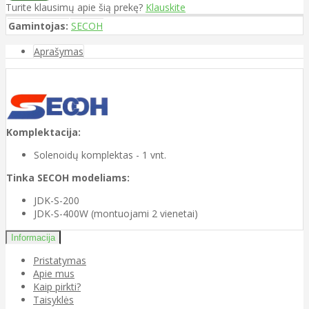
Turite klausimų apie šią prekę?
Klauskite
Gamintojas:
SECOH
Aprašymas
Komplektacija:
Solenoidų komplektas - 1 vnt.
Tinka SECOH modeliams:
JDK-S-200
JDK-S-400W (montuojami 2 vienetai)
Informacija
Pristatymas
Apie mus
Kaip pirkti?
Taisyklės