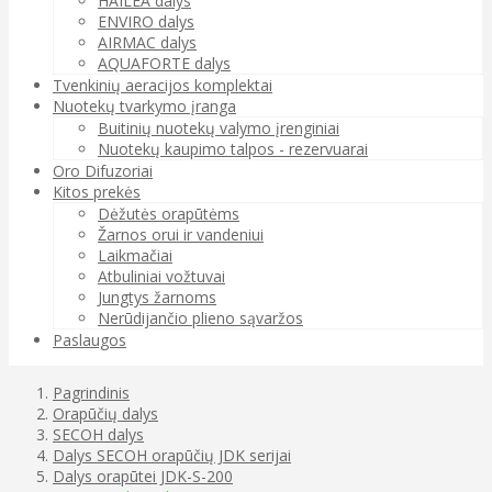
HAILEA dalys
ENVIRO dalys
AIRMAC dalys
AQUAFORTE dalys
Tvenkinių aeracijos komplektai
Nuotekų tvarkymo įranga
Buitinių nuotekų valymo įrenginiai
Nuotekų kaupimo talpos - rezervuarai
Oro Difuzoriai
Kitos prekės
Dėžutės orapūtėms
Žarnos orui ir vandeniui
Laikmačiai
Atbuliniai vožtuvai
Jungtys žarnoms
Nerūdijančio plieno sąvaržos
Paslaugos
Pagrindinis
Orapūčių dalys
SECOH dalys
Dalys SECOH orapūčių JDK serijai
Dalys orapūtei JDK-S-200