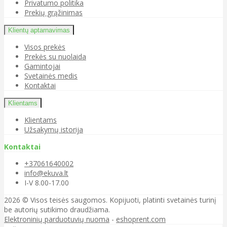
Privatumo politika
Prekių grąžinimas
Klientų aptarnavimas
Visos prekės
Prekės su nuolaida
Gamintojai
Svetainės medis
Kontaktai
Klientams
Klientams
Užsakymų istorija
Kontaktai
+37061640002
info@ekuva.lt
I-V 8.00-17.00
2026 © Visos teisės saugomos. Kopijuoti, platinti svetainės turinį
be autorių sutikimo draudžiama.
Elektroninių parduotuvių nuoma
-
eshoprent.com