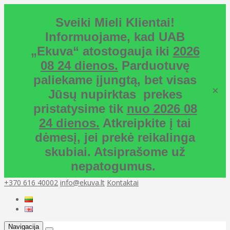
Sveiki Mieli Klientai!
Informuojame, kad UAB
„Ekuva“ atostogauja iki
2026
08 24 dienos.
Parduotuvę
paliekame įjungtą, bet visas
×
Jūsų nupirktas prekes
pristatysime tik
nuo 2026 08
24 dienos.
Atkreipkite į tai
dėmesį, jei prekė reikalinga
skubiai. Atsiprašome už
nepatogumus.
+370 616 40002
info@ekuva.lt
Kontaktai
Navigacija