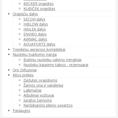
BECKER orapūtės
KUBIČEK orapūtės
Orapūčių dalys
SECOH dalys
HIBLOW dalys
HAILEA dalys
ENVIRO dalys
AIRMAC dalys
AQUAFORTE dalys
Tvenkinių aeracijos komplektai
Nuotekų tvarkymo įranga
Buitinių nuotekų valymo įrenginiai
Nuotekų kaupimo talpos - rezervuarai
Oro Difuzoriai
Kitos prekės
Dėžutės orapūtėms
Žarnos orui ir vandeniui
Laikmačiai
Atbuliniai vožtuvai
Jungtys žarnoms
Nerūdijančio plieno sąvaržos
Paslaugos