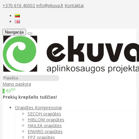
+370 616 40002
info@ekuva.lt
Kontaktai
Navigacija
Mano paskyra
00
€0
0
Prekių krepšelis tuščias!
Orapūtės Kompresoriai
SECOH orapūtės
HIBLOW orapūtės
HAILEA orapūtės
ENVIRO orapūtės
FPZ orapūtės