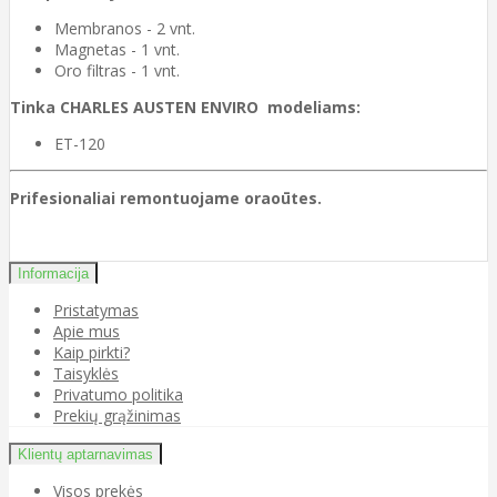
Membranos - 2 vnt.
Magnetas - 1 vnt.
Oro filtras - 1 vnt.
Tinka CHARLES AUSTEN ENVIRO modeliams:
ET-120
Prifesionaliai remontuojame oraoūtes.
Informacija
Pristatymas
Apie mus
Kaip pirkti?
Taisyklės
Privatumo politika
Prekių grąžinimas
Klientų aptarnavimas
Visos prekės