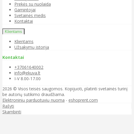
Prekės su nuolaida
Gamintojai
Svetainės medis
Kontaktai
Klientams
Klientams
Užsakymų istorija
Kontaktai
+37061640002
info@ekuva.lt
I-V 8.00-17.00
2026 © Visos teisės saugomos. Kopijuoti, platinti svetainės turinį
be autorių sutikimo draudžiama.
Elektroninių parduotuvių nuoma
-
eshoprent.com
Rašyti
Skambinti