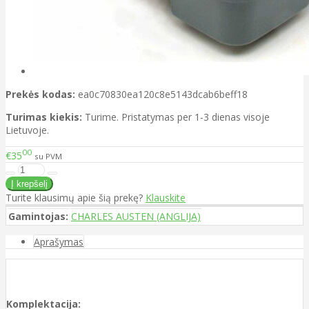
Prekės kodas:
ea0c70830ea120c8e5143dcab6beff18
Turimas kiekis:
Turime. Pristatymas per 1-3 dienas visoje
Lietuvoje.
00
€35
su PVM
Turite klausimų apie šią prekę?
Klauskite
Gamintojas:
CHARLES AUSTEN (ANGLIJA)
Aprašymas
Komplektacija: