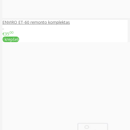
ENVIRO ET-60 remonto komplektas
..
00
€35
Į krepšelį