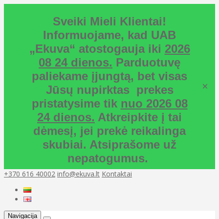
Sveiki Mieli Klientai!
Informuojame, kad UAB
„Ekuva“ atostogauja iki
2026
08 24 dienos.
Parduotuvę
paliekame įjungtą, bet visas
×
Jūsų nupirktas prekes
pristatysime tik
nuo 2026 08
24 dienos.
Atkreipkite į tai
dėmesį, jei prekė reikalinga
skubiai. Atsiprašome už
nepatogumus.
+370 616 40002
info@ekuva.lt
Kontaktai
Navigacija