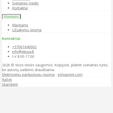
Svetainės medis
Kontaktai
Klientams
Klientams
Užsakymų istorija
Kontaktai
+37061640002
info@ekuva.lt
I-V 8.00-17.00
2026 © Visos teisės saugomos. Kopijuoti, platinti svetainės turinį
be autorių sutikimo draudžiama.
Elektroninių parduotuvių nuoma
-
eshoprent.com
Rašyti
Skambinti