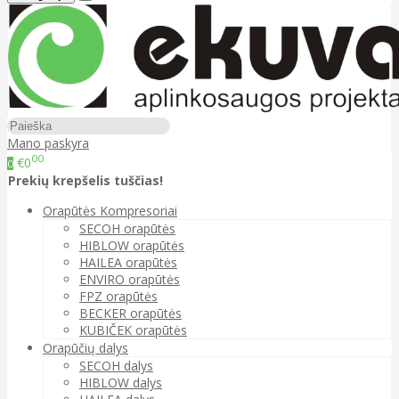
Mano paskyra
00
€0
0
Prekių krepšelis tuščias!
Orapūtės Kompresoriai
SECOH orapūtės
HIBLOW orapūtės
HAILEA orapūtės
ENVIRO orapūtės
FPZ orapūtės
BECKER orapūtės
KUBIČEK orapūtės
Orapūčių dalys
SECOH dalys
HIBLOW dalys