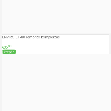
ENVIRO ET-80 remonto komplektas
..
00
€35
Į krepšelį