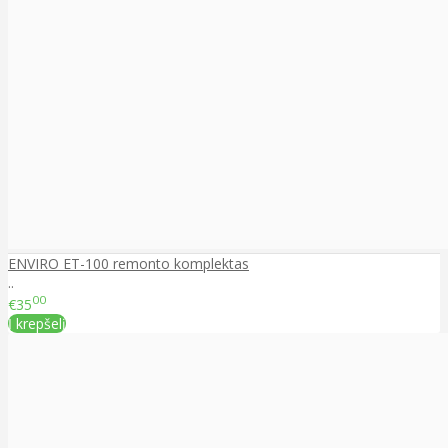
ENVIRO ET-100 remonto komplektas
..
00
€35
Į krepšelį