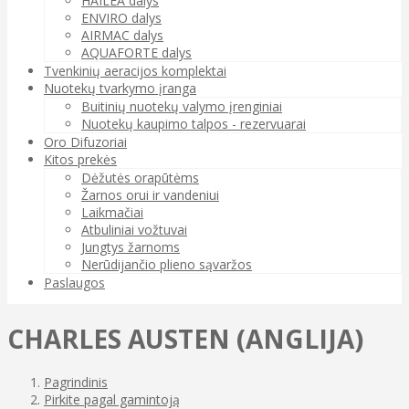
HAILEA dalys
ENVIRO dalys
AIRMAC dalys
AQUAFORTE dalys
Tvenkinių aeracijos komplektai
Nuotekų tvarkymo įranga
Buitinių nuotekų valymo įrenginiai
Nuotekų kaupimo talpos - rezervuarai
Oro Difuzoriai
Kitos prekės
Dėžutės orapūtėms
Žarnos orui ir vandeniui
Laikmačiai
Atbuliniai vožtuvai
Jungtys žarnoms
Nerūdijančio plieno sąvaržos
Paslaugos
CHARLES AUSTEN (ANGLIJA)
Pagrindinis
Pirkite pagal gamintoją