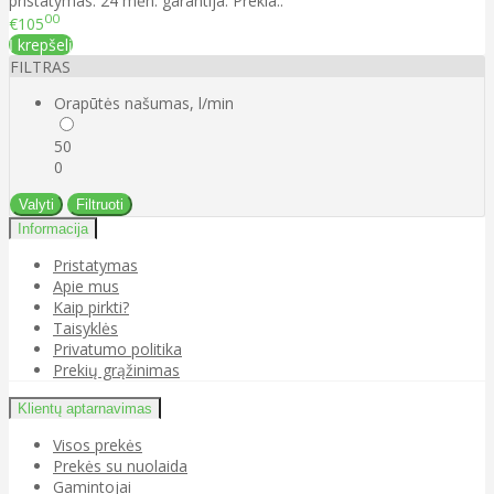
pristatymas. 24 mėn. garantija. Prekia..
00
€105
Į krepšelį
FILTRAS
Orapūtės našumas, l/min
50
0
Valyti
Filtruoti
Informacija
Pristatymas
Apie mus
Kaip pirkti?
Taisyklės
Privatumo politika
Prekių grąžinimas
Klientų aptarnavimas
Visos prekės
Prekės su nuolaida
Gamintojai