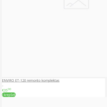
ENVIRO ET-120 remonto komplektas
..
00
€35
Į krepšelį