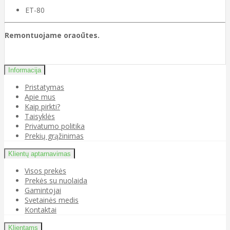
ET-80
Remontuojame oraoūtes.
Informacija
Pristatymas
Apie mus
Kaip pirkti?
Taisyklės
Privatumo politika
Prekių grąžinimas
Klientų aptarnavimas
Visos prekės
Prekės su nuolaida
Gamintojai
Svetainės medis
Kontaktai
Klientams