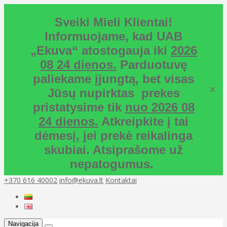
Sveiki Mieli Klientai!
Informuojame, kad UAB
„Ekuva“ atostogauja iki
2026
08 24 dienos.
Parduotuvę
paliekame įjungtą, bet visas
×
Jūsų nupirktas prekes
pristatysime tik
nuo 2026 08
24 dienos.
Atkreipkite į tai
dėmesį, jei prekė reikalinga
skubiai. Atsiprašome už
nepatogumus.
+370 616 40002
info@ekuva.lt
Kontaktai
Navigacija