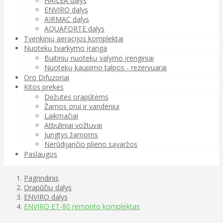
HAILEA dalys
ENVIRO dalys
AIRMAC dalys
AQUAFORTE dalys
Tvenkinių aeracijos komplektai
Nuotekų tvarkymo įranga
Buitinių nuotekų valymo įrenginiai
Nuotekų kaupimo talpos - rezervuarai
Oro Difuzoriai
Kitos prekės
Dėžutės orapūtėms
Žarnos orui ir vandeniui
Laikmačiai
Atbuliniai vožtuvai
Jungtys žarnoms
Nerūdijančio plieno sąvaržos
Paslaugos
Pagrindinis
Orapūčių dalys
ENVIRO dalys
ENVIRO ET-80 remonto komplektas