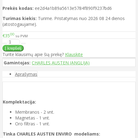
Prekės kodas:
ee2d4a1b89a5613e5784f890f9237bd6
Turimas kiekis:
Turime. Pristatymas nuo 2026 08 24 dienos
(atostogaujame).
00
€35
su PVM
Turite klausimų apie šią prekę?
Klauskite
Gamintojas:
CHARLES AUSTEN (ANGLIJA)
Aprašymas
Komplektacija:
Membranos - 2 vnt.
Magnetas - 1 vnt.
Oro filtras - 1 vnt.
Tinka CHARLES AUSTEN ENVIRO modeliams: