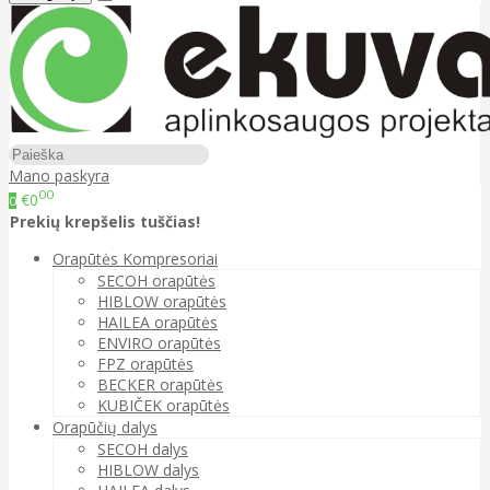
Mano paskyra
00
€0
0
Prekių krepšelis tuščias!
Orapūtės Kompresoriai
SECOH orapūtės
HIBLOW orapūtės
HAILEA orapūtės
ENVIRO orapūtės
FPZ orapūtės
BECKER orapūtės
KUBIČEK orapūtės
Orapūčių dalys
SECOH dalys
HIBLOW dalys