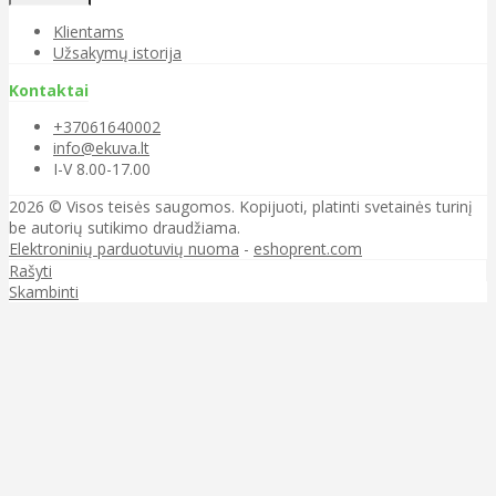
Klientams
Užsakymų istorija
Kontaktai
+37061640002
info@ekuva.lt
I-V 8.00-17.00
2026 © Visos teisės saugomos. Kopijuoti, platinti svetainės turinį
be autorių sutikimo draudžiama.
Elektroninių parduotuvių nuoma
-
eshoprent.com
Rašyti
Skambinti