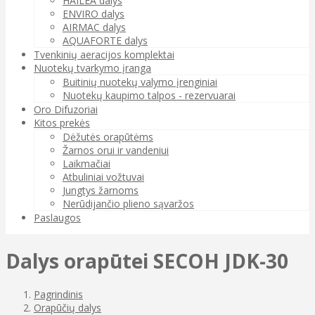
HAILEA dalys
ENVIRO dalys
AIRMAC dalys
AQUAFORTE dalys
Tvenkinių aeracijos komplektai
Nuotekų tvarkymo įranga
Buitinių nuotekų valymo įrenginiai
Nuotekų kaupimo talpos - rezervuarai
Oro Difuzoriai
Kitos prekės
Dėžutės orapūtėms
Žarnos orui ir vandeniui
Laikmačiai
Atbuliniai vožtuvai
Jungtys žarnoms
Nerūdijančio plieno sąvaržos
Paslaugos
Dalys orapūtei SECOH JDK-30
Pagrindinis
Orapūčių dalys