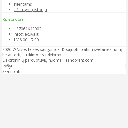
Klientams
Užsakymų istorija
Kontaktai
+37061640002
info@ekuva.lt
I-V 8.00-17.00
2026 © Visos teisės saugomos. Kopijuoti, platinti svetainės turinį
be autorių sutikimo draudžiama.
Elektroninių parduotuvių nuoma
-
eshoprent.com
Rašyti
Skambinti