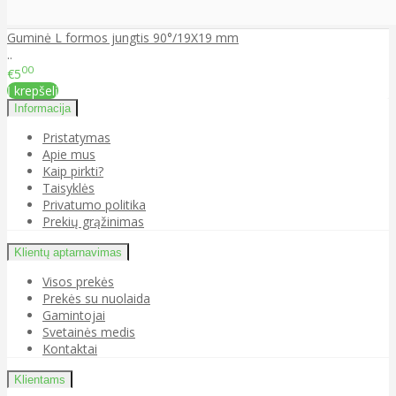
Guminė L formos jungtis 90°/19X19 mm
..
00
€5
Į krepšelį
Informacija
Pristatymas
Apie mus
Kaip pirkti?
Taisyklės
Privatumo politika
Prekių grąžinimas
Klientų aptarnavimas
Visos prekės
Prekės su nuolaida
Gamintojai
Svetainės medis
Kontaktai
Klientams