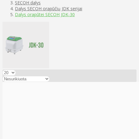
SECOH dalys
Dalys SECOH orapūčių JDK serijai
Dalys orapūtei SECOH JDK-30