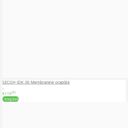
SECOH JDK-30 Membraninė orapūtė
..
00
€119
Į krepšelį