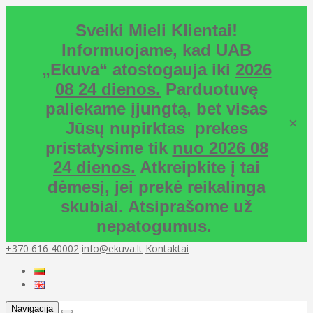
Sveiki Mieli Klientai!
Informuojame, kad UAB
„Ekuva“ atostogauja iki
2026
08 24 dienos.
Parduotuvę
paliekame įjungtą, bet visas
×
Jūsų nupirktas prekes
pristatysime tik
nuo 2026 08
24 dienos.
Atkreipkite į tai
dėmesį, jei prekė reikalinga
skubiai. Atsiprašome už
nepatogumus.
+370 616 40002
info@ekuva.lt
Kontaktai
Navigacija