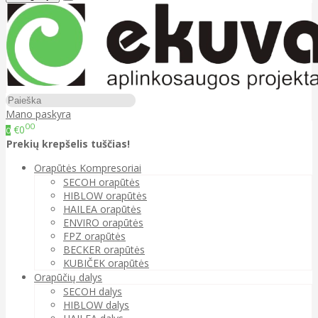
Mano paskyra
00
€0
0
Prekių krepšelis tuščias!
Orapūtės Kompresoriai
SECOH orapūtės
HIBLOW orapūtės
HAILEA orapūtės
ENVIRO orapūtės
FPZ orapūtės
BECKER orapūtės
KUBIČEK orapūtės
Orapūčių dalys
SECOH dalys
HIBLOW dalys