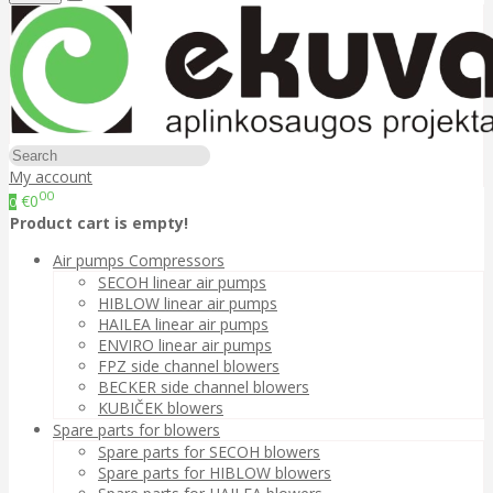
My account
00
€0
0
Product cart is empty!
Air pumps Compressors
SECOH linear air pumps
HIBLOW linear air pumps
HAILEA linear air pumps
ENVIRO linear air pumps
FPZ side channel blowers
BECKER side channel blowers
KUBIČEK blowers
Spare parts for blowers
Spare parts for SECOH blowers
Spare parts for HIBLOW blowers