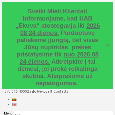
Sveiki Mieli Klientai!
Informuojame, kad UAB
„Ekuva“ atostogauja iki
2026
08 24 dienos.
Parduotuvę
paliekame įjungtą, bet visas
×
Jūsų nupirktas prekes
pristatysime tik
nuo 2026 08
24 dienos.
Atkreipkite į tai
dėmesį, jei prekė reikalinga
skubiai. Atsiprašome už
nepatogumus.
+370 616 40002
info@ekuva.lt
Contacts
Menu