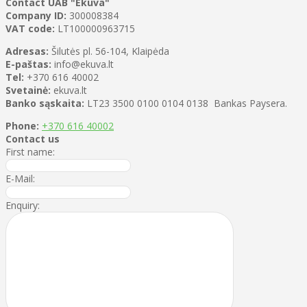
Contact
UAB "Ekuva"
Company ID:
300008384
VAT code:
LT100000963715
Adresas:
Šilutės pl. 56-104, Klaipėda
E-paštas:
info@ekuva.lt
Tel:
+370 616 40002
Svetainė:
ekuva.lt
Banko sąskaita:
LT23 3500 0100 0104 0138 Bankas Paysera.
Phone:
+370 616 40002
Contact us
First name:
E-Mail:
Enquiry: