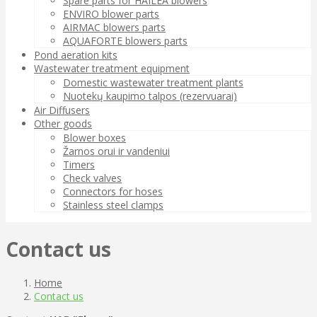
Spare parts for HAILEA blowers
ENVIRO blower parts
AIRMAC blowers parts
AQUAFORTE blowers parts
Pond aeration kits
Wastewater treatment equipment
Domestic wastewater treatment plants
Nuotekų kaupimo talpos (rezervuarai)
Air Diffusers
Other goods
Blower boxes
Žarnos orui ir vandeniui
Timers
Check valves
Connectors for hoses
Stainless steel clamps
Contact us
Home
Contact us